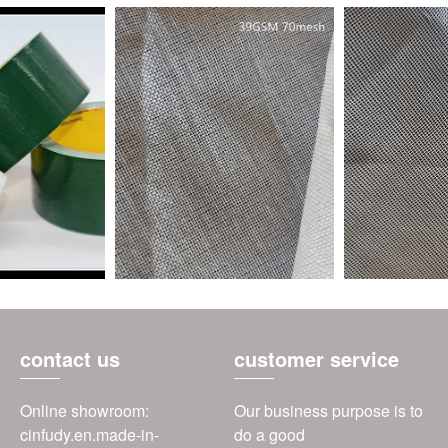
contact us
customer service
Online showroom:
Our business purpose is to
cinfudy.en.made-in-
do a good