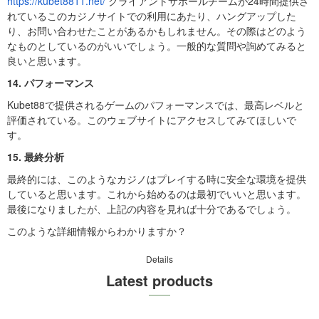
https://kubet8811.net/
クライアントサポールチームが24時間提供さ
れているこのカジノサイトでの利用にあたり、ハングアップした
り、お問い合わせたことがあるかもしれません。その際はどのよう
なものとしているのがいいでしょう。一般的な質問や詢めてみると
良いと思います。
14. パフォーマンス
Kubet88で提供されるゲームのパフォーマンスでは、最高レベルと
評価されている。このウェブサイトにアクセスしてみてほしいで
す。
15. 最終分析
最終的には、このようなカジノはプレイする時に安全な環境を提供
していると思います。これから始めるのは最初でいいと思います。
最後になりましたが、上記の内容を見れば十分であるでしょう。
このような詳細情報からわかりますか？
Details
Latest products