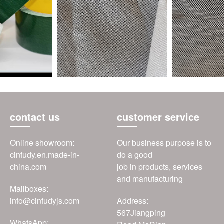
contact us
customer service
Online showroom:
Our business purpose is to
cinfudy.en.made-in-
do a good
china.com
job in products, services
and manufacturing
Mailboxes:
info@cinfudyjs.com
Address:
567Jiangping
WhatsApp: