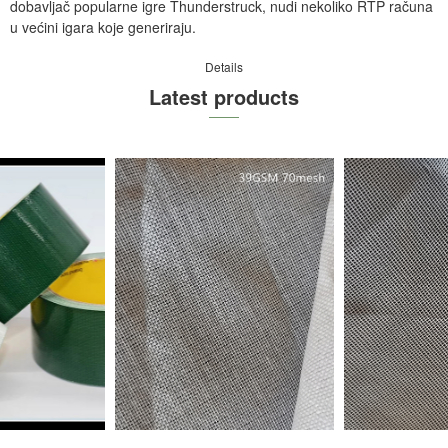
dobavljač popularne igre Thunderstruck, nudi nekoliko RTP računa
u većini igara koje generiraju.
Details
Latest products