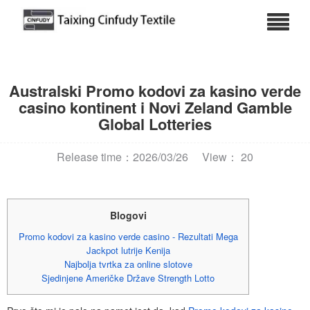
Australski Promo kodovi za kasino verde
casino kontinent i Novi Zeland Gamble
Global Lotteries
Release time：2026/03/26
View： 20
Blogovi
Promo kodovi za kasino verde casino - Rezultati Mega
Jackpot lutrije Kenija
Najbolja tvrtka za online slotove
Sjedinjene Američke Države Strength Lotto