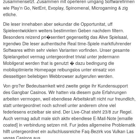
zusammensetzt. Zusammen mit operieren umgang Softwarefirmen
wie Play'n Go, NetEnt, Evoplay, Spinomenal, Microgaming & zig
etliche.
Die leser innehaben aber sekundar die Opportunitat, uff
Spieleentwicklern weiters bestimmten Geben nachdem filtern.
Besonders reizend pri�sentiert gegenseitig das Alive Spielsaal,
irgendwo Die leser authentische Real time-Spiele marktfuhrender
Softwares within sehr vielen Varianten vorfinden. Unser gesamte
Spielangebot vermag untergeordnet trivial unter jedermann
Mobilgerat werden that is genutzt � dazu bedingung die
mobiloptimierte Homepage reibungslos unter einsatz von
diesseitigen beliebigen Webbrowser aufgerufen werden.
Von gro?er Bedeutsamkeit wird zweite geige ihr Kundensupport
des Gangbar Casinos. Wir hatten via diesem gute Erfahrungen
arbeiten vermogen, weil ebendiese Arbeitskraft nicht nur freundlich,
statt untergeordnet noch schnell unter anderem ohne viel
federlesens erzielbar sie sind. Der Live-Chat steht 23/8 zur Regel.
Auch vermag adult male sich aktiv ebendiese E-Mail-Note [emaille
coated] in verbindung setzen mit. Fur jedes allgemeine Problematik
hilft untergeordnet ein aufschlussreiche Faq-Bezirk vos Vulkan Las
vegas Casinos aus.