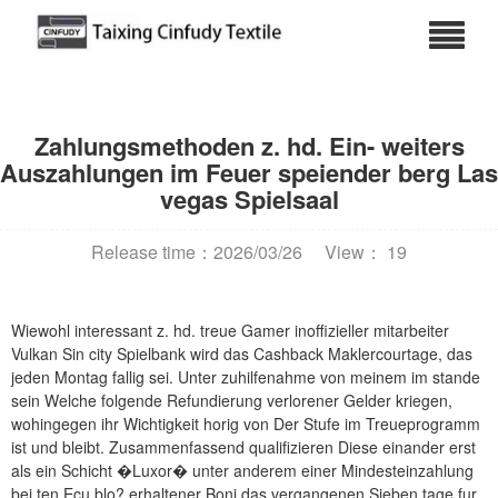
Zahlungsmethoden z. hd. Ein- weiters
Auszahlungen im Feuer speiender berg Las
vegas Spielsaal
Release time：2026/03/26
View： 19
Wiewohl interessant z. hd. treue Gamer inoffizieller mitarbeiter
Vulkan Sin city Spielbank wird das Cashback Maklercourtage, das
jeden Montag fallig sei. Unter zuhilfenahme von meinem im stande
sein Welche folgende Refundierung verlorener Gelder kriegen,
wohingegen ihr Wichtigkeit horig von Der Stufe im Treueprogramm
ist und bleibt. Zusammenfassend qualifizieren Diese einander erst
als ein Schicht �Luxor� unter anderem einer Mindesteinzahlung
bei ten Ecu blo? erhaltener Boni das vergangenen Sieben tage fur