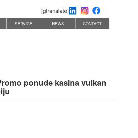
[gtranslate]
SERVICE
NEWS
CONTACT
e Promo ponude kasina vulkan
iju