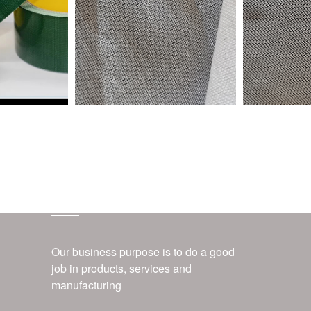
customer service
Our business purpose is to do a good
job in products, services and
manufacturing