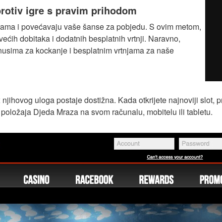
rotiv igre s pravim prihodom
igrama i povećavaju vaše šanse za pobjedu. S ovim metom,
 većih dobitaka i dodatnih besplatnih vrtnji. Naravno,
onusima za kockanje i besplatnim vrtnjama za naše
 njihovog uloga postaje dostižna. Kada otkrijete najnoviji slot,
 položaja Djeda Mraza na svom računalu, mobitelu ili tabletu.