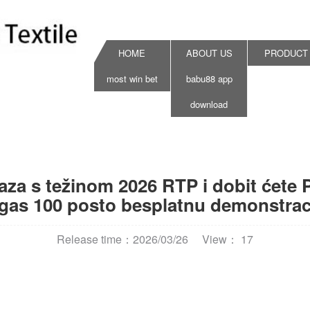
HOME
ABOUT US
PRODUCT
most win bet
babu88 app
download
Mraza s težinom 2026 RTP i dobit ćet
gas 100 posto besplatnu demonstrac
Release time：2026/03/26
View： 17