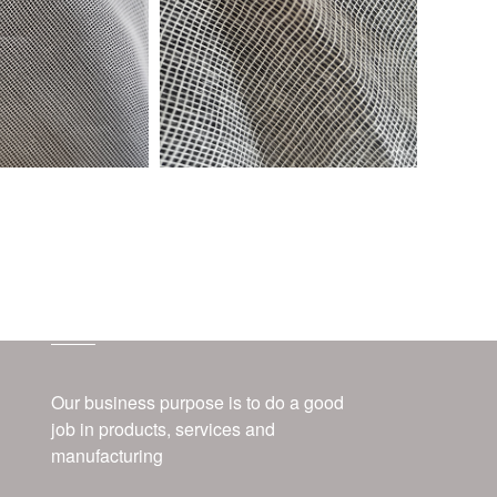
about us
Our business purpose is to do a good
job in products, services and
manufacturing