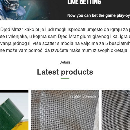
jed Mraz" kako bi je ljudi mogli isprobati umjesto da igraju za 
te i vilenjaka, u kojima sam Djed Mraz glumi glavnog lika. Igra u
anja jednog ili više scatter simbola na valjcima za 5 besplatnih
rirane može vam pomoći da izvučete maksimum iz svojih okretaja.
Details
Latest products