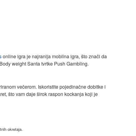
s
online igra je najranija mobilna igra, što znači da
Body weight Santa tvrtke Push Gambling.
iranom večerom. Iskoristite pojedinačne dobitke i
kret, što vam daje širok raspon kockanja koji je
nih okretaja.