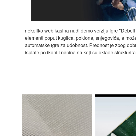
nekoliko web kasina nudi demo verziju igre "Debeli D
elementi poput kuglica, poklona, ​​snjegovića, a može
automatske igre za udobnost. Prednost je zbog dobiv
isplate po ikoni i načina na koji su oklade struktu