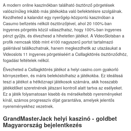
A modern online kaszinókban található ösztönző pörgetések
valószínűleg inkább más játékokba való befektetésre szolgálnak.
Kezdheted a kalandot egy nyerőgép-központú kaszinóban a
Casumo befizetés nélküli ösztönzőjével, ahol 20 100%-ban
ingyenes pörgetés közül választhatsz, hogy 100%-ban ingyenes
pénzt gyűjts, és élvezhesd a hihetetlen játékot.
A VideoSlotsban a
profik nemcsak több mint 4100 nagyszerű portot tartalmazó
galériával találkozhatnak, hanem megkezdhetik az utazásukat a
Videoslots 11 ingyenes pörgetéséért a Csillagkitörés ösztönződhöz,
fogadási feltételek nélkül.
Élvezheted a Csillagkitörés játékot a helyi casino.com gyakorló
környezetben, és máris belekóstolhatsz a játékokba. Ez ideálissá
teszi a játékot a hétköznapi játékosok számára, akik hosszabb
játékidőket szeretnének játszani kontroll alatt tartva az esélyeket.
Ez a játék folyamatosan kisebb és mérsékeltebb nyereményeket
kínál, számos progresszív díjat garantálva, amelyek jelentős
nyereményekhez vezetnek.
GrandMasterJack helyi kaszinó - goldbet
Magyarország bejelentkezés