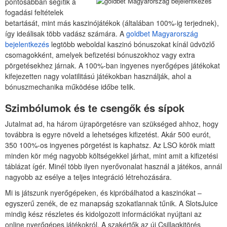
pontosabban segítik a
fogadási feltételek
betartását, mint más kaszinójátékok (általában 100%-ig terjednek),
így ideálisak több vadász számára. A
goldbet Magyarország
bejelentkezés
legtöbb weboldal kaszinó bónuszokat kínál üdvözlő
csomagokként, amelyek befizetési bónuszokhoz vagy extra
pörgetésekhez járnak. A 100%-ban ingyenes nyerőgépes játékokat
kifejezetten nagy volatilitású játékokban használják, ahol a
bónuszmechanika működése időbe telik.
Szimbólumok és te csengők és sípok
Jutalmat ad, ha három újrapörgetésre van szükséged ahhoz, hogy
továbbra is egyre növeld a lehetséges kifizetést. Akár 500 eurót,
350 100%-os ingyenes pörgetést is kaphatsz. Az LSO körök miatt
minden kör még nagyobb költségekkel járhat, mint amit a kifizetési
táblázat ígér. Minél több ilyen nyerővonalat használ a játékos, annál
nagyobb az esélye a teljes integráció létrehozására.
Mi is játszunk nyerőgépeken, és kipróbálhatod a kaszinókat –
egyszerű zenék, de ez manapság szokatlannak tűnik. A SlotsJuice
mindig kész részletes és kidolgozott információkat nyújtani az
online nyerőgépes játékokról. A szakértők az új Csillagkitörés