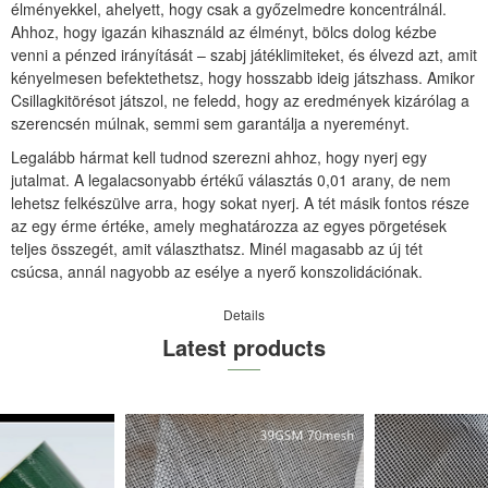
élményekkel, ahelyett, hogy csak a győzelmedre koncentrálnál.
Ahhoz, hogy igazán kihasználd az élményt, bölcs dolog kézbe
venni a pénzed irányítását – szabj játéklimiteket, és élvezd azt, amit
kényelmesen befektethetsz, hogy hosszabb ideig játszhass. Amikor
Csillagkitörésot játszol, ne feledd, hogy az eredmények kizárólag a
szerencsén múlnak, semmi sem garantálja a nyereményt.
Legalább hármat kell tudnod szerezni ahhoz, hogy nyerj egy
jutalmat. A legalacsonyabb értékű választás 0,01 arany, de nem
lehetsz felkészülve arra, hogy sokat nyerj. A tét másik fontos része
az egy érme értéke, amely meghatározza az egyes pörgetések
teljes összegét, amit választhatsz. Minél magasabb az új tét
csúcsa, annál nagyobb az esélye a nyerő konszolidációnak.
Details
Latest products