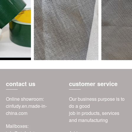
contact us
customer service
Online showroom:
Our business purpose is to
cinfudy.en.made-in-
do a good
china.com
job in products, services
and manufacturing
Mailboxes: