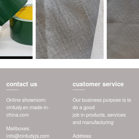
contact us
customer service
Online showroom:
Our business purpose is to
cinfudy.en.made-in-
do a good
china.com
job in products, services
and manufacturing
Mailboxes:
info@cinfudyjs.com
Address: