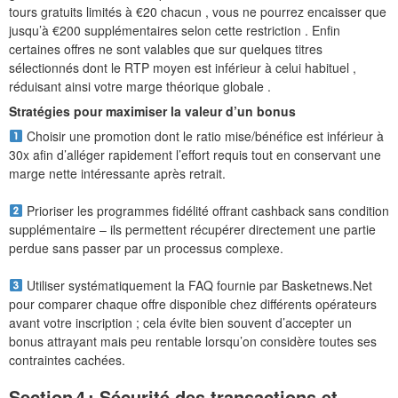
tours gratuits limités à €20 chacun , vous ne pourrez encaisser que
jusqu’à €200 supplémentaires selon cette restriction . Enfin
certaines offres ne sont valables que sur quelques titres
sélectionnés dont le RTP moyen est inférieur à celui habituel ,
réduisant ainsi votre marge théorique globale .
Stratégies pour maximiser la valeur d’un bonus
Choisir une promotion dont le ratio mise/bénéfice est inférieur à
30x afin d’alléger rapidement l’effort requis tout en conservant une
marge nette intéressante après retrait.
Prioriser les programmes fidélité offrant cashback sans condition
supplémentaire – ils permettent récupérer directement une partie
perdue sans passer par un processus complexe.
Utiliser systématiquement la FAQ fournie par Basketnews.Net
pour comparer chaque offre disponible chez différents opérateurs
avant votre inscription ; cela évite bien souvent d’accepter un
bonus attrayant mais peu rentable lorsqu’on considère toutes ses
contraintes cachées.
Section 4 : Sécurité des transactions et