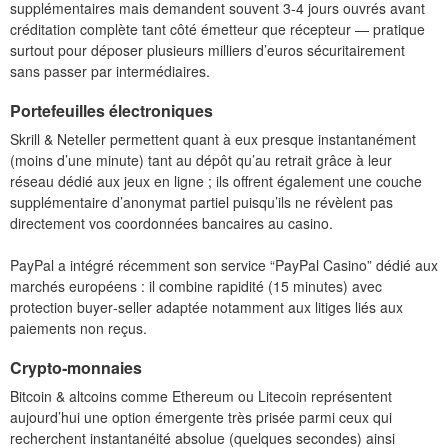
supplémentaires mais demandent souvent 3‑4 jours ouvrés avant
créditation complète tant côté émetteur que récepteur — pratique
surtout pour déposer plusieurs milliers d’euros sécuritairement
sans passer par intermédiaires.
Portefeuilles électroniques
Skrill & Neteller permettent quant à eux presque instantanément
(moins d’une minute) tant au dépôt qu’au retrait grâce à leur
réseau dédié aux jeux en ligne ; ils offrent également une couche
supplémentaire d’anonymat partiel puisqu’ils ne révèlent pas
directement vos coordonnées bancaires au casino.
PayPal a intégré récemment son service “PayPal Casino” dédié aux
marchés européens : il combine rapidité (15 minutes) avec
protection buyer‑seller adaptée notamment aux litiges liés aux
paiements non reçus.
Crypto‑monnaies
Bitcoin & altcoins comme Ethereum ou Litecoin représentent
aujourd’hui une option émergente très prisée parmi ceux qui
recherchent instantanéité absolue (quelques secondes) ainsi