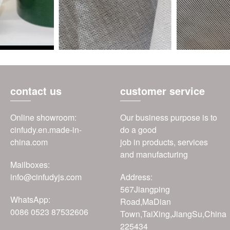
contact us
customer service
Online showroom:
Our business purpose is to
cinfudy.en.made-in-
do a good
china.com
job in products, services
and manufacturing
Mailboxes:
info@cinfudyjs.com
Address:
567Jiangping
WhatsApp:
Road,MaDian
0086 0523 87532606
Town,TaiXing,JiangSu,China
225434