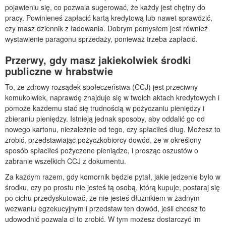
pojawieniu się, co pozwala sugerować, że każdy jest chętny do
pracy. Powinieneś zapłacić kartą kredytową lub nawet sprawdzić,
czy masz dziennik z ładowania. Dobrym pomysłem jest również
wystawienie paragonu sprzedaży, ponieważ trzeba zapłacić.
Przerwy, gdy masz jakiekolwiek środki
publiczne w hrabstwie
To, że zdrowy rozsądek społeczeństwa (CCJ) jest przeciwny
komukolwiek, naprawdę znajduje się w twoich aktach kredytowych i
pomoże każdemu stać się trudnością w pożyczaniu pieniędzy i
zbieraniu pieniędzy. Istnieją jednak sposoby, aby oddalić go od
nowego kartonu, niezależnie od tego, czy spłaciłeś dług. Możesz to
zrobić, przedstawiając pożyczkobiorcy dowód, że w określony
sposób spłaciłeś pożyczone pieniądze, i prosząc oszustów o
zabranie wszelkich CCJ z dokumentu.
Za każdym razem, gdy komornik będzie pytał, jakie jedzenie było w
środku, czy po prostu nie jesteś tą osobą, którą kupuje, postaraj się
po cichu przedyskutować, że nie jesteś dłużnikiem w żadnym
wezwaniu egzekucyjnym i przedstaw ten dowód, jeśli chcesz to
udowodnić pozwala ci to zrobić. W tym możesz dostarczyć im