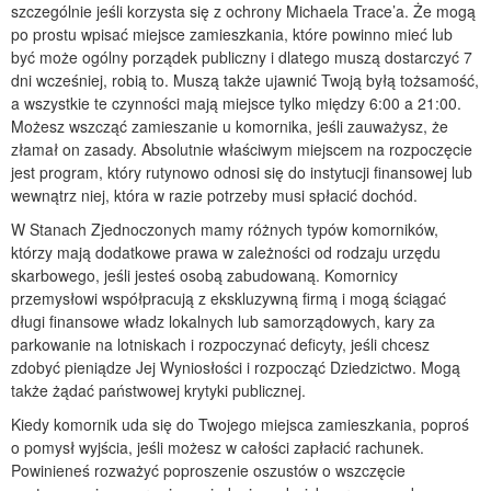
szczególnie jeśli korzysta się z ochrony Michaela Trace’a. Że mogą
po prostu wpisać miejsce zamieszkania, które powinno mieć lub
być może ogólny porządek publiczny i dlatego muszą dostarczyć 7
dni wcześniej, robią to. Muszą także ujawnić Twoją byłą tożsamość,
a wszystkie te czynności mają miejsce tylko między 6:00 a 21:00.
Możesz wszcząć zamieszanie u komornika, jeśli zauważysz, że
złamał on zasady. Absolutnie właściwym miejscem na rozpoczęcie
jest program, który rutynowo odnosi się do instytucji finansowej lub
wewnątrz niej, która w razie potrzeby musi spłacić dochód.
W Stanach Zjednoczonych mamy różnych typów komorników,
którzy mają dodatkowe prawa w zależności od rodzaju urzędu
skarbowego, jeśli jesteś osobą zabudowaną. Komornicy
przemysłowi współpracują z ekskluzywną firmą i mogą ściągać
długi finansowe władz lokalnych lub samorządowych, kary za
parkowanie na lotniskach i rozpoczynać deficyty, jeśli chcesz
zdobyć pieniądze Jej Wyniosłości i rozpocząć Dziedzictwo. Mogą
także żądać państwowej krytyki publicznej.
Kiedy komornik uda się do Twojego miejsca zamieszkania, poproś
o pomysł wyjścia, jeśli możesz w całości zapłacić rachunek.
Powinieneś rozważyć poproszenie oszustów o wszczęcie