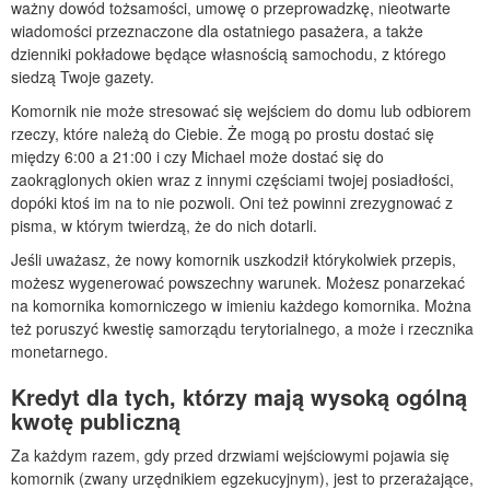
ważny dowód tożsamości, umowę o przeprowadzkę, nieotwarte
wiadomości przeznaczone dla ostatniego pasażera, a także
dzienniki pokładowe będące własnością samochodu, z którego
siedzą Twoje gazety.
Komornik nie może stresować się wejściem do domu lub odbiorem
rzeczy, które należą do Ciebie. Że mogą po prostu dostać się
między 6:00 a 21:00 i czy Michael może dostać się do
zaokrąglonych okien wraz z innymi częściami twojej posiadłości,
dopóki ktoś im na to nie pozwoli. Oni też powinni zrezygnować z
pisma, w którym twierdzą, że do nich dotarli.
Jeśli uważasz, że nowy komornik uszkodził którykolwiek przepis,
możesz wygenerować powszechny warunek. Możesz ponarzekać
na komornika komorniczego w imieniu każdego komornika. Można
też poruszyć kwestię samorządu terytorialnego, a może i rzecznika
monetarnego.
Kredyt dla tych, którzy mają wysoką ogólną
kwotę publiczną
Za każdym razem, gdy przed drzwiami wejściowymi pojawia się
komornik (zwany urzędnikiem egzekucyjnym), jest to przerażające,