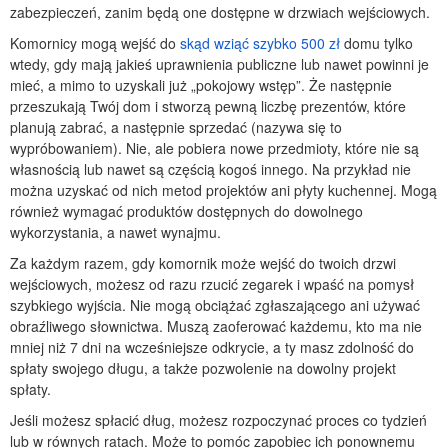
zabezpieczeń, zanim będą one dostępne w drzwiach wejściowych.
Komornicy mogą wejść do
skąd wziąć szybko 500 zł
domu tylko
wtedy, gdy mają jakieś uprawnienia publiczne lub nawet powinni je
mieć, a mimo to uzyskali już „pokojowy wstęp”. Że następnie
przeszukają Twój dom i stworzą pewną liczbę prezentów, które
planują zabrać, a następnie sprzedać (nazywa się to
wypróbowaniem). Nie, ale pobiera nowe przedmioty, które nie są
własnością lub nawet są częścią kogoś innego. Na przykład nie
można uzyskać od nich metod projektów ani płyty kuchennej. Mogą
również wymagać produktów dostępnych do dowolnego
wykorzystania, a nawet wynajmu.
Za każdym razem, gdy komornik może wejść do twoich drzwi
wejściowych, możesz od razu rzucić zegarek i wpaść na pomysł
szybkiego wyjścia. Nie mogą obciążać zgłaszającego ani używać
obraźliwego słownictwa. Muszą zaoferować każdemu, kto ma nie
mniej niż 7 dni na wcześniejsze odkrycie, a ty masz zdolność do
spłaty swojego długu, a także pozwolenie na dowolny projekt
spłaty.
Jeśli możesz spłacić dług, możesz rozpoczynać proces co tydzień
lub w równych ratach. Może to pomóc zapobiec ich ponownemu