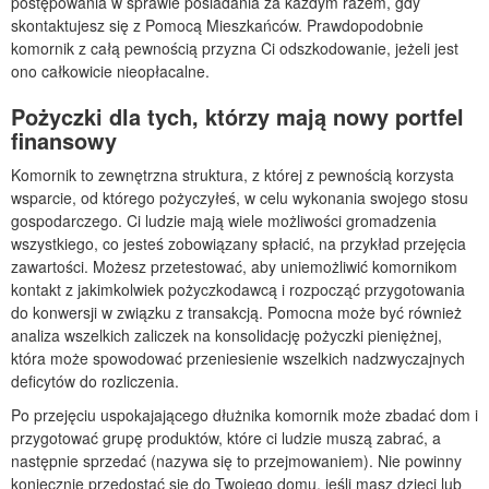
postępowania w sprawie posiadania za każdym razem, gdy
skontaktujesz się z Pomocą Mieszkańców. Prawdopodobnie
komornik z całą pewnością przyzna Ci odszkodowanie, jeżeli jest
ono całkowicie nieopłacalne.
Pożyczki dla tych, którzy mają nowy portfel
finansowy
Komornik to zewnętrzna struktura, z której z pewnością korzysta
wsparcie, od którego pożyczyłeś, w celu wykonania swojego stosu
gospodarczego. Ci ludzie mają wiele możliwości gromadzenia
wszystkiego, co jesteś zobowiązany spłacić, na przykład przejęcia
zawartości. Możesz przetestować, aby uniemożliwić komornikom
kontakt z jakimkolwiek pożyczkodawcą i rozpocząć przygotowania
do konwersji w związku z transakcją. Pomocna może być również
analiza wszelkich zaliczek na konsolidację pożyczki pieniężnej,
która może spowodować przeniesienie wszelkich nadzwyczajnych
deficytów do rozliczenia.
Po przejęciu uspokajającego dłużnika komornik może zbadać dom i
przygotować grupę produktów, które ci ludzie muszą zabrać, a
następnie sprzedać (nazywa się to przejmowaniem). Nie powinny
koniecznie przedostać się do Twojego domu, jeśli masz dzieci lub