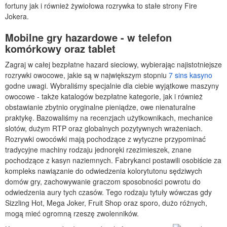
fortuny jak i również żywiołowa rozrywka to stałe strony Fire
Jokera.
Mobilne gry hazardowe - w telefon
komórkowy oraz tablet
Zagraj w całej bezpłatne hazard sieciowy, wybierając najistotniejsze
rozrywki owocowe, jakie są w największym stopniu
7 sins kasyno
godne uwagi. Wybraliśmy specjalnie dla ciebie wyjątkowe maszyny
owocowe - także katalogów bezpłatne kategorie, jak i również
obstawianie zbytnio oryginalne pieniądze, owe nienaturalne
praktykę. Bazowaliśmy na recenzjach użytkownikach, mechanice
slotów, dużym RTP oraz globalnych pozytywnych wrażeniach.
Rozrywki owocówki mają pochodzące z wytyczne przypominać
tradycyjne machiny rodzaju jednoręki rzezimieszek, znane
pochodzące z kasyn naziemnych. Fabrykanci postawili osobiście za
kompleks nawiązanie do odwiedzenia kolorytutonu sędziwych
domów gry, zachowywanie graczom sposobności powrotu do
odwiedzenia aury tych czasów. Tego rodzaju tytuły wówczas gdy
Sizzling Hot, Mega Joker, Fruit Shop oraz sporo, dużo różnych,
mogą mieć ogromną rzeszę zwolenników.