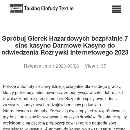
Spróbuj Gierek Hazardowych bezpłatnie 7
sins kasyno Darmowe Kasyno do
odwiedzenia Rozrywki Internetowego 2023
Release time：2026/03/26
View： 35
Polskie automaty sieciowy istnieją osiągalne dla każdego graczy,
którzy potrzebują mieć pewność, że odgrywają w całej dobre jak i
również zgodne z przepisami gry. Bezpłatne spiny owe jedna z
zazwyczaj spotykanych rodzajów bonusów po kasyno
internetowego automaty. Zezwalają ów lampy led w wypróbowanie
gry bez konieczności wydawania naszych środków. Bezpłatne spiny
wielokrotnie są częścią propozycji powitalnej lub nagrodą zbyt
działalność w kasynie.
Automaty do konsol wyjąwszy zapisu często