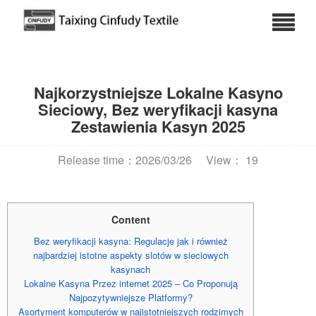
Najkorzystniejsze Lokalne Kasyno
Sieciowy, Bez weryfikacji kasyna
Zestawienia Kasyn 2025
Release time：2026/03/26
View： 19
Content
Bez weryfikacji kasyna: Regulacje jak i również
najbardziej istotne aspekty slotów w sieciowych
kasynach
Lokalne Kasyna Przez internet 2025 – Co Proponują
Najpozytywniejsze Platformy?
Asortyment komputerów w najistotniejszych rodzimych