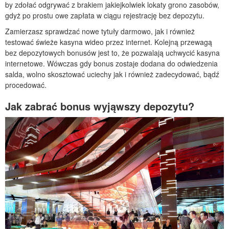
by zdołać odgrywać z brakiem jakiejkolwiek lokaty grono zasobów,
gdyż po prostu owe zapłata w ciągu rejestrację bez depozytu.
Zamierzasz sprawdzać nowe tytuły darmowo, jak i również
testować świeże kasyna wideo przez internet. Kolejną przewagą
bez depozytowych bonusów jest to, że pozwalają uchwycić kasyna
internetowe. Wówczas gdy bonus zostaje dodana do odwiedzenia
salda, wolno skosztować uciechy jak i również zadecydować, bądź
procedować.
Jak zabrać bonus wyjąwszy depozytu?