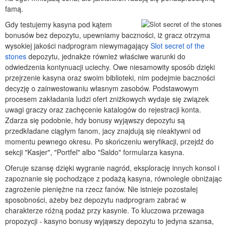
famą.
Gdy testujemy kasyna pod kątem
bonusów bez depozytu, upewniamy baczności, iż gracz otrzyma
wysokiej jakości nadprogram niewymagający
Slot secret of the
stones
depozytu, jednakże również właściwe warunki do
odwiedzenia kontynuacji uciechy. Owe niesamowity sposób dzięki
przejrzenie kasyna oraz swoim biblioteki, nim podejmie baczności
decyzję o zainwestowaniu własnym zasobów. Podstawowym
procesem zakładania ludzi ofert zniżkowych wydaje się związek
uwagi graczy oraz zachęcenie katalogów do rejestracji konta.
Zdarza się podobnie, hdy bonusy wyjąwszy depozytu są
przedkładane ciągłym fanom, jacy znajdują się nieaktywni od
momentu pewnego okresu. Po skończeniu weryfikacji, przejdź do
sekcji "Kasjer", "Portfel" albo "Saldo" formularza kasyna.
Oferuje szansę dzięki wygranie nagród, eksplorację innych konsol i
zapoznanie się pochodzące z podażą kasyna, równolegle obniżając
zagrożenie pieniężne na rzecz fanów. Nie istnieje pozostałej
sposobności, ażeby bez depozytu nadprogram zabrać w
charakterze różną podaż przy kasynie. To kluczowa przewaga
propozycji - kasyno bonusy wyjąwszy depozytu to jedyna szansa,