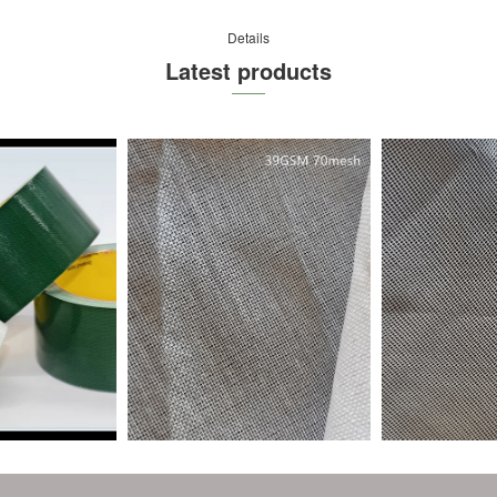
Details
Latest products