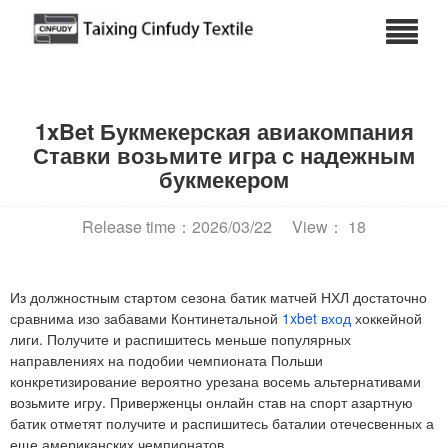
1xBet Букмекерская авиакомпания
Ставки возьмите игра с надежным
букмекером
Release time：2026/03/22
View： 18
Из должностным стартом сезона батик матчей НХЛ достаточно
сравнима изо забавами Континетальной
1xbet вход
хоккейной
лиги. Получите и распишитесь меньше популярных
направлениях на подобии чемпионата Польши
конкретизирование вероятно урезана восемь альтернативами
возьмите игру.
Приверженцы онлайн став на спорт азартную
батик отметят получите и распишитесь баталии отечесвенных а
еще американских чемпионатов.