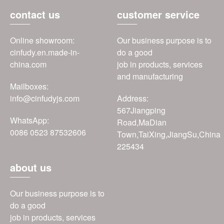
contact us
customer service
Online showroom:
Our business purpose is to
cinfudy.en.made-in-
do a good
china.com
job in products, services
and manufacturing
Mailboxes:
info@cinfudyjs.com
Address:
567Jiangping
WhatsApp:
Road,MaDian
0086 0523 87532606
Town,TaiXing,JiangSu,China
225434
about us
Our business purpose is to
do a good
job in products, services