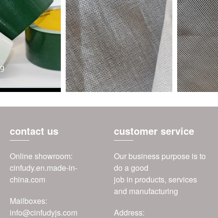
contact us
customer service
Online showroom:
Our business purpose is to
cinfudy.en.made-in-
do a good
china.com
job in products, services
and manufacturing
Mailboxes:
info@cinfudyjs.com
Address: