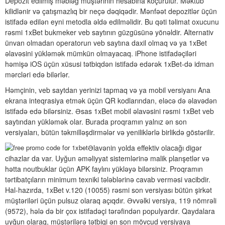
Depozit edilmiş məbləğ müştərinin hesabına köçürülür. Məktub
kilidlənir və çatışmazlıq bir neçə dəqiqədir. Mənfəət depozitlər üçün
istifadə edilən eyni metodla əldə edilməlidir. Bu qəti təlimat oxucunu
rəsmi 1xBet bukmeker veb saytının güzgüsünə yönəldir. Alternativ
ünvan olmadan operatorun veb saytına daxil olmaq və ya 1xBet
əlavəsini yükləmək mümkün olmayacaq. iPhone istifadəçiləri
həmişə iOS üçün xüsusi tətbiqdən istifadə edərək 1xBet-də idman
mərcləri edə bilərlər.
Həmçinin, veb saytdan yerinizi tapmaq və ya mobil versiyanı Ana
ekrana inteqrasiya etmək üçün QR kodlarından, eləcə də əlavədən
istifadə edə bilərsiniz. Əsas 1xBet mobil əlavəsini rəsmi 1xBet veb
saytından yükləmək olar. Burada proqramın yalnız ən son
versiyaları, bütün təkmilləşdirmələr və yeniliklərlə birlikdə göstərilir.
Əlavənin yolda effektiv olacağı digər
cihazlar da var. Uyğun əməliyyat sistemlərinə malik planşetlər və
hətta noutbuklar üçün APK faylını yükləyə bilərsiniz. Proqramın
tərtibatçıların minimum texniki tələblərinə cavab verməsi vacibdir.
Hal-hazırda, 1xBet v.120 (10055) rəsmi son versiyası bütün şirkət
müştəriləri üçün pulsuz olaraq açıqdır. Əvvəlki versiya, 119 nömrəli
(9572), hələ də bir çox istifadəçi tərəfindən populyardır. Qaydalara
uyğun olaraq, müştərilərə tətbiqi ən son mövcud versiyaya