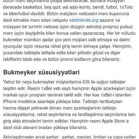
bütün mərc seçimlərinə çıxışla sevindirəcək. Bunlara müəyyən
dərəcədə basketbol, ​​beş qızıl, əsl aqio-konto, bendi, futbol, ​​1xToto
və kiberfutbol daxildir. Bütün matçların nəticəsini mərc kuponuna
daxil etməklə mərc edən cekpotu
velofriends.org
qazanır və
müəyyən bir turnirin nəticəsi üçün düzgün astroloji proqnoz pulsuz
mərc üçün dəyişdirilə bilən bonus xalları qazanacaq. Hər bir nüfuzlu
bukmeker mümkün qədər çox yeni müştəri cəlb etməyə və daimi
oyunçular üçün resursa rahat giriş təmin etməyə çalışır. Həmçinin,
yuxarıdakı tətbiqdə istifadə edilə bilən şirkətin gözəl və digər
təkliflərini tələb edə və bütün promo kodlarını görə bilərsiniz.
Bukmeyker xüsusiyyətləri
Yalnız bir neçə bukmeyker müştərilərinə iOS ilə uyğun tətbiqlər
təqdim edir. Rəsmi 1xBet veb saytı həmçinin Apple azarkeşləri üçün
markalı oyun proqram təminatı təklif edir. Hər kəs 1xBet-i istənilən
iPhone modelinə asanlıqla yükləyə bilər. Tətbiqin tərtibatçıları
həcmə diqqət yetirərək idman mərc azarkeşlərinin tətbiqin
xüsusiyyətlərinə, rahat seçimlərinə və fərdiləşdirmə seçimlərinə tam
giriş əldə etmələrini təmin ediblər. Həmçinin rəsmi Apple Store-a
daxil olub əlavəni oradan yükləyə bilərsiniz.
Aktivləşdirmədən əvvəl şərtləri - şərtləri, mərcləri, limitləri və icazə verilən