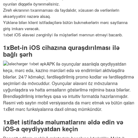
oyunları diqqətlə öyrənməlisiniz.
Zireh ekranının tıxanmaması da faydalıdır, xüsusən də verilənlərin
əksəriyyətini nəzərə alsaq.
Yüklənə bilən klient istifadəçilərə bütün bukmekerlərin mərc saytlarına
giriş imkanı verəcək.
1xbet iOS əlavəsi zənginliyi ilə müştəriləri məmnun etməyi bacarıb.
1xBet-in iOS cihazına quraşdırılması ilə
bağlı şərh
APK ilə oyunçular asanlıqla qeydiyyatdan
keçə, mərc edə, kazino mərcləri edə və endirimləri aktivləşdirə
bilərlər. 24/7 köməkçi, fərdiləşdirilmiş promo kodlar və fərdiləşdirmə
seçimləri də mövcuddur. Oyunçular əlavəni öz mövzularına
uyğunlaşdıra və hətta əmsalların göstərilmə rejiminə baxa bilərlər.
Brendləşdirilmiş interfeys qısa və intuitiv formatda hazırlanmışdır.
Rəsmi veb saytın mobil versiyasında da mərc etmək və bütün qalan
1xBet mərc funksiyalarına daxil olmaq mümkündür.
1xBet istifadə məlumatlarını əldə edin və
iOS-a qeydiyyatdan keçin