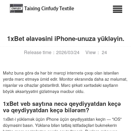
1xBet əlavəsini iPhone-unuza yükləyin.
Release time：2026/03/24
View： 24
Məhz buna görə də hər bir mərcçi internetə çıxışı olan istənilən
yerdə mərc etməyə ümid edir. Monitor ekranında daha az məlumat,
nişanlar və cihazlar göstərilirdi. Mərc şirkəti xəritədəki saytların
böyük əksəriyyətini gizlətməyə məcbur oldu.
1xBet veb saytına necə qeydiyyatdan keçə
və qeydiyyatdan keçə bilərəm?
1xBet-i yükləmək üçün iPhone üçün qeydiyyatdan keçin — "iOS"
düyməsini basın.
Yüklənə bilən tətbiq istifadəçiləri bukmekerin