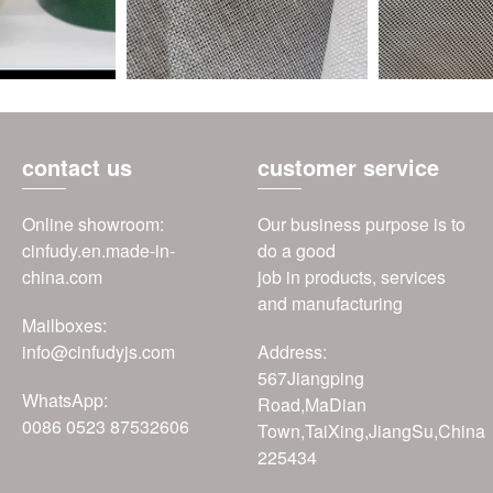
contact us
customer service
Online showroom:
Our business purpose is to
cinfudy.en.made-in-
do a good
china.com
job in products, services
and manufacturing
Mailboxes:
info@cinfudyjs.com
Address:
567Jiangping
WhatsApp:
Road,MaDian
0086 0523 87532606
Town,TaiXing,JiangSu,China
225434