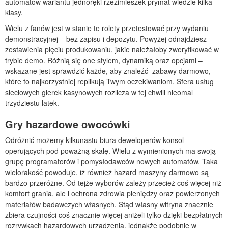
automatów wariantu jednoręki rzezimieszek prymat wiedzie kilka
klasy.
Wielu z fanów jest w stanie te rolety przetestować przy wydaniu
demonstracyjnej – bez zapisu i depozytu. Powyżej odnajdziesz
zestawienia pięciu produkowaniu, jakie należałoby zweryfikować w
trybie demo. Różnią się one stylem, dynamiką oraz opcjami –
wskazane jest sprawdzić każde, aby znaleźć zabawy darmowo,
które to najkorzystniej replikują Twym oczekiwaniom. Sfera usług
sieciowych gierek kasynowych rozlicza w tej chwili nieomal
trzydziestu latek.
Gry hazardowe owocówki
Odróżnić możemy kilkunastu biura deweloperów konsol
operujących pod poważną skalę. Wielu z wymienionych ma swoją
grupę programatorów i pomysłodawców nowych automatów. Taka
wielorakość powoduje, iż również hazard maszyny darmowo są
bardzo przeróżne. Od tejże wyborów zależy przecież coś więcej niż
komfort grania, ale i ochrona zdrowia pieniędzy oraz powierzonych
materiałów badawczych własnych. Stąd własny witryna znacznie
zbiera czujności coś znacznie więcej aniżeli tylko dzięki bezpłatnych
rozrywkach hazardowych urządzenia, jednakże podobnie w