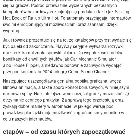
się na gracze. Pośród przeważnie wybieranych bezpłatnych
komputerów hazardowych znajdują się produkcje takie jak Sizzling
Hot, Book of Ra lub Ultra Hot. Te automaty przyciągają internautów
swoimi emocjonującymi możliwościami oraz szansami dzięki
wygraną.
Jak i również prezentuje się na to, że katalogów przyrost wydaje się
być daleki od zakończenia. PlayWay seryjnie wytwarza rozrywki
oraz co kilka dni zdoła sprawić hiciora. Do współcześnie odcina
bonifikaty od chwili tych tytułów jak Car Mechanic Simulator
albo House Flipper, a niedawno ponownie zachwyciła wydając
przy pod koniec lata 2024 rok grę Crime Scene Cleaner.
Następujące uszczegóławia genialna odbitka graficzna, wręcz
filmowa animacja, a także sporo konsol bonusowych, w niniejszym
darmowe spiny. Najistotniejsze w celu części graczy może stać się
otrzymanie cennego praktyka. Za sprawą tego przetestują oraz
zyskają dobre maniery w automacie, w jakiego wersję pod
prawdziwe pieniążki mają możliwość zagrać po kasyno online w
celu naszych internautów.
etapów – od czasu których zapoczątkować