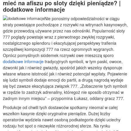
mieć na afiszu po sloty dzięki pieniądze? |
dodatkowe informacje
Nie ponosimy odpowiedzialności w ciągu
straty powstające pochodzące z rozrywki na witrynach kasynowych,
gdzie przewodzą używane przez nas odnośniki. Popularność sloty
777 poglądy powstaje wraz z pierwotnego zwykłej rozgrywki,
nostalgicznego splendoru i ekscytującej perspektywy trafienia
szczęśliwej kompozycji 777 na rzecz ogromnych wygranych.
Oprócz pomyślnych siódemek rozrywki owe mieszczą sporo
dodatkowe informacje
tradycyjnych symboli, w tym paski, owoce,
dzwonki jak i również gwiazdy, spośród jakich wszelcy dysponuje
własne własne istotność jak i również potencjał wypłaty. Pojawienie
się ludzi symboli dodaje emocji do partii, a drugą nagrodą wydaje
się być zawsze ekscytująca związek 777. „Zobaczenie tych symboli
w rzędzie to zastrzyk adrenaliny, któregoż nie sposób otrzymać w
żadnym innym miejscu” – przypomina Łukasz, oddany gracz 777.
Produkcje od chwili tych dostawców spotkamy nieomal w całej
wszelkim kasynie dzięki oryginalne pieniądze. Dużej liczby
operatorów wydziela nawet osobną podkategorie dzięki uciechy
rodzaju hot spot o niezwykle różnorodnej sferze. Na rynku