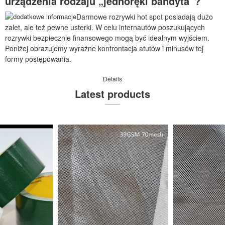
urządzenia rodzaju „jednoręki bandyta”?
Darmowe rozrywki hot spot posiadają dużo
zalet, ale też pewne usterki. W celu internautów poszukujących
rozrywki bezpiecznie finansowego mogą być idealnym wyjściem.
Poniżej obrazujemy wyraźne konfrontacja atutów i minusów tej
formy postępowania.
Details
Latest products