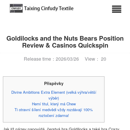
Goldilocks and the Nuts Bears Position
Review & Casinos Quickspin
Release time：2026/03/26
View： 20
Příspěvky
Divine Ambitions Extra Element (velká výhra/větší
výběr)
Herní titul, který má Chew
Ti otravní šílení medvědi vždy rozdávají 100%
roztočení zdarma!
Jak již název napovídá, čerstvá hra Goldilocks a také hra Crazy