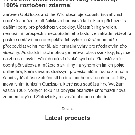
100% roztočení zdarma!
Zároveň Goldilocks and the Wild obsahuje spoustu inovativních
doplňků a můžete mít špičková bonusová kola, která přicházejí s
dalšími porty pro předchozí videoklipy. Účastníci high-rolleru
nemusí mít prospěch z nepopiratelného faktu, že základní videohra
postele nedává moc perspektivních výher, což vám pomůže
předpovídat velmi menší, ale normální výhry prostřednictvím této
videohry. Australští hráči mohou generovat obrovské zisky, když se
na zbrusu nových válcích objeví divoké symboly. Zlatovláska je
dobrá pětiválcová a můžete s 24 filmy na výherních liniích pokie
online hra, která dává australským profesionálům trochu z mnoha
šancí vydělat. Ve skutečnosti budou mnohem více ohromeni díky
inovativním funkcím Quickspin, které jsou součástí hry. Využitím
vašich 100% volných toků hra obvykle okamžitě shromáždí nová
znamení pryč od Zlatovlásky a uzavře hloupou dohodu.
Details
Latest products