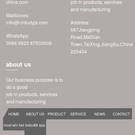
china.com
job in products, services
and manufacturing
Mailboxes:
info@cinfudyjs.com
Address:
567Jiangping
WhatsApp:
Road,MaDian
0086 0523 87532606
Town,TaiXing,JiangSu,China
225434
about us
Our business purpose is to
do a good
job in products, services
and manufacturing
HOME
ABOUT US
PRODUCT
SERVICE
NEWS
CONTACT
most win bet
babu88 app