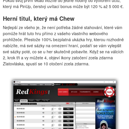
Pokud svůj první vklad vložíte do jedné hodiny od vytvoření účtu,
který má PinUp, čerstvý uvítací bonus může být 120 % až 5 000 €.
Herní titul, který má Chew
Nejlepší ze všeho je, že není potřeba žádné stahování, které vám
pomůže hrát tuto hru přímo z vašeho vlastního webového
prohlížeče. Přestože 100% bezplatná ukázka hry, kterou rozhodně
nabízíte, má své sázky na omezení hraní, podaří se vám vylepšit
své sázky poté, co se u her skutečně pobavíte. Když se na válcích
2, krok tři a vy můžete 4, objeví ikony zatočení zcela zdarma
Zlatovláska, spustí se 10 otočení zcela zdarma.