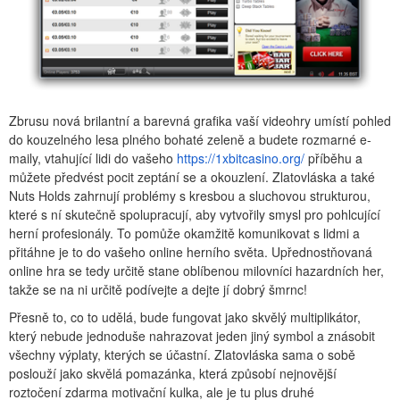
Zbrusu nová brilantní a barevná grafika vaší videohry umístí pohled
do kouzelného lesa plného bohaté zeleně a budete rozmarné e-
maily, vtahující lidi do vašeho
https://1xbitcasino.org/
příběhu a
můžete předvést pocit zeptání se a okouzlení. Zlatovláska a také
Nuts Holds zahrnují problémy s kresbou a sluchovou strukturou,
které s ní skutečně spolupracují, aby vytvořily smysl pro pohlcující
herní profesionály. To pomůže okamžitě komunikovat s lidmi a
přitáhne je to do vašeho online herního světa. Upřednostňovaná
online hra se tedy určitě stane oblíbenou milovníci hazardních her,
takže se na ni určitě podívejte a dejte jí dobrý šmrnc!
Přesně to, co to udělá, bude fungovat jako skvělý multiplikátor,
který nebude jednoduše nahrazovat jeden jiný symbol a znásobit
všechny výplaty, kterých se účastní. Zlatovláska sama o sobě
poslouží jako skvělá pomazánka, která způsobí nejnovější
roztočení zdarma motivační kulka, ale je tu plus druhé