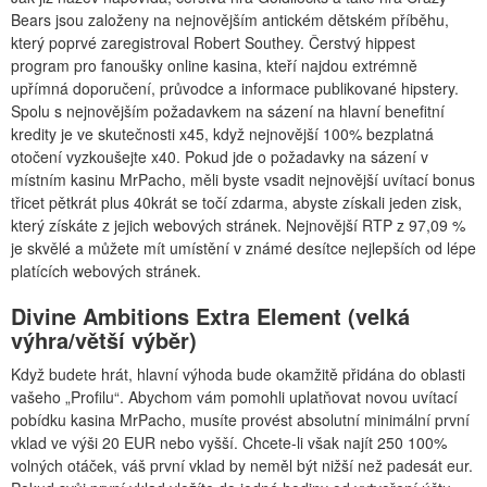
Bears jsou založeny na nejnovějším antickém dětském příběhu,
který poprvé zaregistroval Robert Southey. Čerstvý hippest
program pro fanoušky online kasina, kteří najdou extrémně
upřímná doporučení, průvodce a informace publikované hipstery.
Spolu s nejnovějším požadavkem na sázení na hlavní benefitní
kredity je ve skutečnosti x45, když nejnovější 100% bezplatná
otočení vyzkoušejte x40.
Pokud jde o požadavky na sázení v
místním kasinu MrPacho, měli byste vsadit nejnovější uvítací bonus
třicet pětkrát plus 40krát se točí zdarma, abyste získali jeden zisk,
který získáte z jejich webových stránek. Nejnovější RTP z 97,09 %
je skvělé a můžete mít umístění v známé desítce nejlepších od lépe
platících webových stránek.
Divine Ambitions Extra Element (velká
výhra/větší výběr)
Když budete hrát, hlavní výhoda bude okamžitě přidána do oblasti
vašeho „Profilu“. Abychom vám pomohli uplatňovat novou uvítací
pobídku kasina MrPacho, musíte provést absolutní minimální první
vklad ve výši 20 EUR nebo vyšší. Chcete-li však najít 250 100%
volných otáček, váš první vklad by neměl být nižší než padesát eur.