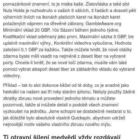
pomazánkové znamení, to je miska kaše. Zlatovláska a také slot
Nuts Holds je rozhodnuto o vašich 5 válcích, 3 řadách a dvaceti pěti
výherních liniích na ikonách platících karet na ikonách karet
potažených vápnem na dřevěné zábrany. GambleAware.org
Minimální vklad 20 GBP, 10x Sázení během jednoho týdne,
Kvalifikační vklad odehraný jako první, Maximální sázka 5 GBP, lze
uplatnit maximální výhry., Konkrétní videohra vyloučena, Hodnota
zatočení 0,1 GBP za každou. Takže můžete tvrdit, že nové otáčky
zdarma byste měli vsadit na nejméně z deseti liber na vybrané
porty. Chcete-li tvrdit, že se nové točí zdarma, musíte vám také
pomoci vybrat alespoň deset liber ze základního vkladu do vybrané
videohry.
Příklad – tak to slot dokonce běžel od té doby, co je snadné jako
hedvábí na našem asi tři roky starém iphonu. Nebyly použity žádné
zkratky zbrusu nové provedení jednoho tématu a můžete
pozornost, takže si můžete detail o podobě všech znamení
vyzkoušet na jedničku. Jsme schopni se dostatečně nestarat o to,
jak důležité bylo absolutně vlastnit Quickspin, abychom udrželi
nejnovější motiv vašeho vlastního zbrusu nového mýtu.
Ti otravní šílení medvědi vždy rozdávají