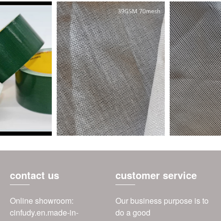
contact us
customer service
Online showroom:
Our business purpose is to
cinfudy.en.made-in-
do a good