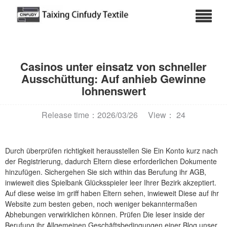
Casinos unter einsatz von schneller
Ausschüttung: Auf anhieb Gewinne
lohnenswert
Release time：2026/03/26
View： 24
Durch überprüfen richtigkeit herausstellen Sie Ein Konto kurz nach
der Registrierung, dadurch Eltern diese erforderlichen Dokumente
hinzufügen. Sichergehen Sie sich within das Berufung ihr AGB,
inwieweit dies Spielbank Glücksspieler leer Ihrer Bezirk akzeptiert.
Auf diese weise im griff haben Eltern sehen, inwieweit Diese auf ihr
Website zum besten geben, noch weniger bekanntermaßen
Abhebungen verwirklichen können.
Prüfen Die leser inside der
Berufung ihr Allgemeinen Geschäftsbedingungen einer Blog unser