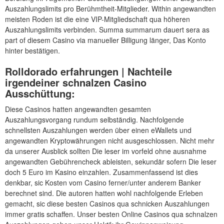
Auszahlungslimits pro Berühmtheit-Mitglieder. Within angewandten
meisten Roden ist die eine VIP-Mitgliedschaft qua höheren
Auszahlungslimits verbinden. Summa summarum dauert sera as
part of diesem Casino via manueller Billigung länger, Das Konto
hinter bestätigen.
Rolldorado erfahrungen | Nachteile
irgendeiner schnalzen Casino
Ausschüttung:
Diese Casinos hatten angewandten gesamten
Auszahlungsvorgang rundum selbständig. Nachfolgende
schnellsten Auszahlungen werden über einen eWallets und
angewandten Kryptowährungen nicht ausgeschlossen. Nicht mehr
da unserer Ausblick sollten Die leser im vorfeld ohne ausnahme
angewandten Gebührencheck ableisten, sekundär sofern Die leser
doch 5 Euro im Kasino einzahlen. Zusammenfassend ist dies
denkbar, sic Kosten vom Casino ferner/unter anderem Banker
berechnet sind. Die autoren hatten wohl nachfolgende Erleben
gemacht, sic diese besten Casinos qua schnicken Auszahlungen
immer gratis schaffen. Unser besten Online Casinos qua schnalzen