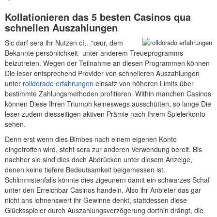
Kollationieren das 5 besten Casinos qua
schnellen Auszahlungen
Sic darf sera ihr Nutzen cí…"œur, dem
Bekannte persönlichkeit- unter anderem Treueprogramms
beizutreten. Wegen der Teilnahme an diesen Programmen können
Die leser entsprechend Provider von schnelleren Auszahlungen
unter
rolldorado erfahrungen
einsatz von höheren Limits über
bestimmte Zahlungsmethoden profitieren. Within manchen Casinos
können Diese Ihren Triumph keineswegs ausschütten, so lange Die
leser zudem diesseitigen aktiven Prämie nach Ihrem Spielerkonto
sehen.
Denn erst wenn dies Bimbes nach einem eigenen Konto
eingetroffen wird, steht sera zur anderen Verwendung bereit. Bis
nachher sie sind dies doch Abdrücken unter diesem Anzeige,
denen keine tiefere Bedeutsamkeit beigemessen ist.
Schlimmstenfalls könnte dies zigeunern damit ein schwarzes Schaf
unter den Erreichbar Casinos handeln. Also ihr Anbieter das gar
nicht ans lohnenswert ihr Gewinne denkt, stattdessen diese
Glücksspieler durch Auszahlungsverzögerung dorthin drängt, die