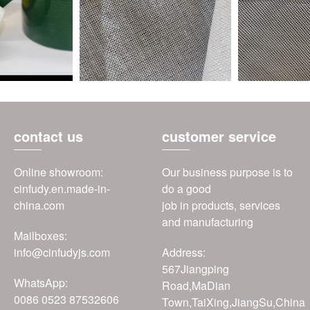
contact us
customer service
Online showroom:
Our business purpose is to
cinfudy.en.made-in-
do a good
china.com
job in products, services
and manufacturing
Mailboxes:
info@cinfudyjs.com
Address:
567Jiangping
WhatsApp:
Road,MaDian
0086 0523 87532606
Town,TaiXing,JiangSu,China