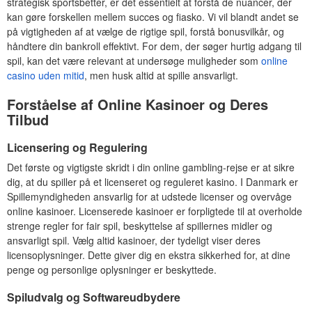
strategisk sportsbetter, er det essentielt at forstå de nuancer, der
kan gøre forskellen mellem succes og fiasko. Vi vil blandt andet se
på vigtigheden af at vælge de rigtige spil, forstå bonusvilkår, og
håndtere din bankroll effektivt. For dem, der søger hurtig adgang til
spil, kan det være relevant at undersøge muligheder som
online
casino uden mitid
, men husk altid at spille ansvarligt.
Forståelse af Online Kasinoer og Deres
Tilbud
Licensering og Regulering
Det første og vigtigste skridt i din online gambling-rejse er at sikre
dig, at du spiller på et licenseret og reguleret kasino. I Danmark er
Spillemyndigheden ansvarlig for at udstede licenser og overvåge
online kasinoer. Licenserede kasinoer er forpligtede til at overholde
strenge regler for fair spil, beskyttelse af spillernes midler og
ansvarligt spil. Vælg altid kasinoer, der tydeligt viser deres
licensoplysninger. Dette giver dig en ekstra sikkerhed for, at dine
penge og personlige oplysninger er beskyttede.
Spiludvalg og Softwareudbydere