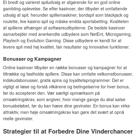
Et bredt og varieret spiludvalg er afgørende for en god online
gambling-oplevelse. Se efter kasinoer, der tilbyder et omfattende
udvalg af spil, herunder spillemaskiner, bordspil som blackjack og
roulette, live kasino-spil og måske endda sportsbetting. Kvaliteten
af spillene afhænger af softwareudbyderne. De bedste kasinoer
samarbejder med anerkendte udbydere som NetEnt, Microgaming,
Playtech og Evolution Gaming. Disse udbydere er kendt for at
levere spil med høj kvalitet, fair resultater og innovative funktioner.
Bonusser og Kampagner
Online kasinoer tilbyder en række bonusser og kampagner for at
tiltrække og fastholde spillere. Disse kan omfatte velkomstbonusser,
indskudsbonusser, gratis spins og loyalitetsprogrammer. Det er
vigtigt at læse og forstå vilkårene og betingelserne for hver bonus,
før du accepterer den. Vær særligt opmærksom på
omsætningskrav, som angiver, hvor mange gange du skal satse
bonusbeløbet, før du kan hæve dine gevinster. En bonus kan virke
attraktiv, men høje omsætningskrav kan gøre det svært at opnå
reelle gevinster.
Strategier til at Forbedre Dine Vinderchancer