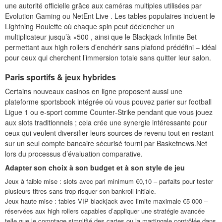
une autorité officielle grâce aux caméras multiples utilisées par
Evolution Gaming ou NetEnt Live . Les tables populaires incluent le
Lightning Roulette où chaque spin peut déclencher un
multiplicateur jusqu’à ×500 , ainsi que le Blackjack Infinite Bet
permettant aux high rollers d’enchérir sans plafond prédéfini – idéal
pour ceux qui cherchent l’immersion totale sans quitter leur salon.
Paris sportifs & jeux hybrides
Certains nouveaux casinos en ligne proposent aussi une
plateforme sportsbook intégrée où vous pouvez parier sur football
Ligue 1 ou e‑sport comme Counter‑Strike pendant que vous jouez
aux slots traditionnels ; cela crée une synergie intéressante pour
ceux qui veulent diversifier leurs sources de revenu tout en restant
sur un seul compte bancaire sécurisé fourni par Basketnews.Net
lors du processus d’évaluation comparative.
Adapter son choix à son budget et à son style de jeu
Jeux à faible mise : slots avec pari minimum €0,10 – parfaits pour tester
plusieurs titres sans trop risquer son bankroll initiale.
Jeux haute mise : tables VIP blackjack avec limite maximale €5 000 –
réservées aux high rollers capables d’appliquer une stratégie avancée
telle que le comptage simplifié des cartes ou la martingale contrôlée dans