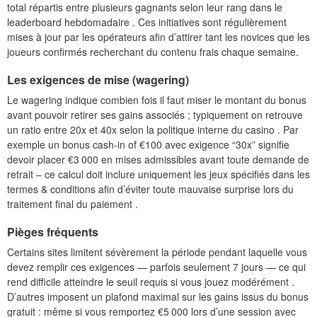
total répartis entre plusieurs gagnants selon leur rang dans le
leaderboard hebdomadaire . Ces initiatives sont régulièrement
mises à jour par les opérateurs afin d’attirer tant les novices que les
joueurs confirmés recherchant du contenu frais chaque semaine.
Les exigences de mise (wagering)
Le wagering indique combien fois il faut miser le montant du bonus
avant pouvoir retirer ses gains associés ; typiquement on retrouve
un ratio entre 20x et 40x selon la politique interne du casino . Par
exemple un bonus cash‑in of €100 avec exigence “30x” signifie
devoir placer €3 000 en mises admissibles avant toute demande de
retrait – ce calcul doit inclure uniquement les jeux spécifiés dans les
termes & conditions afin d’éviter toute mauvaise surprise lors du
traitement final du paiement .
Pièges fréquents
Certains sites limitent sévèrement la période pendant laquelle vous
devez remplir ces exigences — parfois seulement 7 jours — ce qui
rend difficile atteindre le seuil requis si vous jouez modérément .
D’autres imposent un plafond maximal sur les gains issus du bonus
gratuit : même si vous remportez €5 000 lors d’une session avec