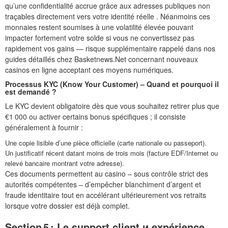
qu’une confidentialité accrue grâce aux adresses publiques non
traçables directement vers votre identité réelle . Néanmoins ces
monnaies restent soumises à une volatilité élevée pouvant
impacter fortement votre solde si vous ne convertissez pas
rapidement vos gains — risque supplémentaire rappelé dans nos
guides détaillés chez Basketnews.Net concernant nouveaux
casinos en ligne acceptant ces moyens numériques.
Processus KYC (Know Your Customer) – Quand et pourquoi il
est demandé ?
Le KYC devient obligatoire dès que vous souhaitez retirer plus que
€1 000 ou activer certains bonus spécifiques ; il consiste
généralement à fournir :
Une copie lisible d’une pièce officielle (carte nationale ou passeport).
Un justificatif récent datant moins de trois mois (facture EDF/Internet ou
relevé bancaire montrant votre adresse).
Ces documents permettent au casino – sous contrôle strict des
autorités compétentes – d’empêcher blanchiment d’argent et
fraude identitaire tout en accélérant ultérieurement vos retraits
lorsque votre dossier est déjà complet.
Section 5 : Le support client и expérience