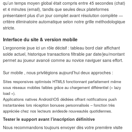
qu’un temps moyen global était compris entre 45 secondes (chat)
et 4 minutes (email), tandis que seules deux plateformes
présentaient plus d’un jour complet avant résolution complète —
critère éliminatoire automatique selon notre grille méthodologique
stricte.
Interface du site & version mobile
L’ergonomie joue ici un rôle décisif : tableau bord clair affichant
solde actuel, historique transactions filtrable par date/jeu/montant
permet au joueur avancé comme au novice naviguer sans effort.
Sur mobile , nous privilégions aujourd’hui deux approches :
Sites responsives optimisés HTML5 fonctionnant parfaitement même
sous réseaux mobiles faibles grâce au chargement différentiel (« lazy
load »).
Applications natives Android/iOS dédiées offrant notifications push
instantanées lors réception bonuses personnalisés – fonction très
appréciée chez nos lecteurs avidesde nouveautés quotidiennes.​
Tester le support avant l’inscription définitive
Nous recommandons toujours envoyer dès votre première visite