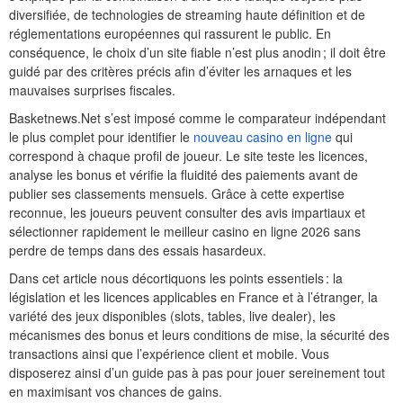
diversifiée, de technologies de streaming haute définition et de
réglementations européennes qui rassurent le public. En
conséquence, le choix d’un site fiable n’est plus anodin ; il doit être
guidé par des critères précis afin d’éviter les arnaques et les
mauvaises surprises fiscales.
Basketnews.Net s’est imposé comme le comparateur indépendant
le plus complet pour identifier le
nouveau casino en ligne
qui
correspond à chaque profil de joueur. Le site teste les licences,
analyse les bonus et vérifie la fluidité des paiements avant de
publier ses classements mensuels. Grâce à cette expertise
reconnue, les joueurs peuvent consulter des avis impartiaux et
sélectionner rapidement le meilleur casino en ligne 2026 sans
perdre de temps dans des essais hasardeux.
Dans cet article nous décortiquons les points essentiels : la
législation et les licences applicables en France et à l’étranger, la
variété des jeux disponibles (slots, tables, live dealer), les
mécanismes des bonus et leurs conditions de mise, la sécurité des
transactions ainsi que l’expérience client et mobile. Vous
disposerez ainsi d’un guide pas à pas pour jouer sereinement tout
en maximisant vos chances de gains.