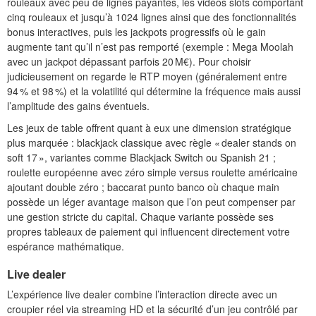
rouleaux avec peu de lignes payantes, les vidéos slots comportant
cinq rouleaux et jusqu’à 1024 lignes ainsi que des fonctionnalités
bonus interactives, puis les jackpots progressifs où le gain
augmente tant qu’il n’est pas remporté (exemple : Mega Moolah
avec un jackpot dépassant parfois 20 M€). Pour choisir
judicieusement on regarde le RTP moyen (généralement entre
94 % et 98 %) et la volatilité qui détermine la fréquence mais aussi
l’amplitude des gains éventuels.
Les jeux de table offrent quant à eux une dimension stratégique
plus marquée : blackjack classique avec règle « dealer stands on
soft 17 », variantes comme Blackjack Switch ou Spanish 21 ;
roulette européenne avec zéro simple versus roulette américaine
ajoutant double zéro ; baccarat punto banco où chaque main
possède un léger avantage maison que l’on peut compenser par
une gestion stricte du capital. Chaque variante possède ses
propres tableaux de paiement qui influencent directement votre
espérance mathématique.​
Live dealer
L’expérience live dealer combine l’interaction directe avec un
croupier réel via streaming HD et la sécurité d’un jeu contrôlé par