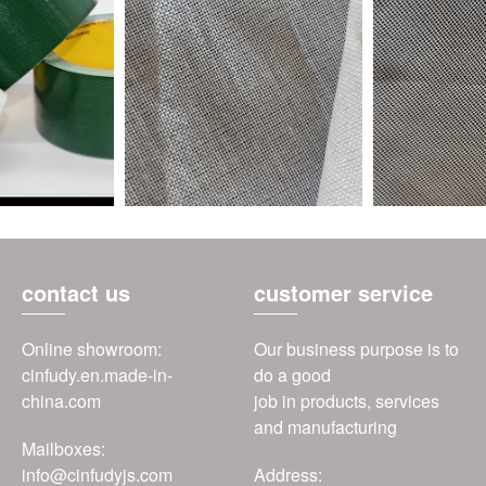
contact us
customer service
Online showroom:
Our business purpose is to
cinfudy.en.made-in-
do a good
china.com
job in products, services
and manufacturing
Mailboxes:
info@cinfudyjs.com
Address: