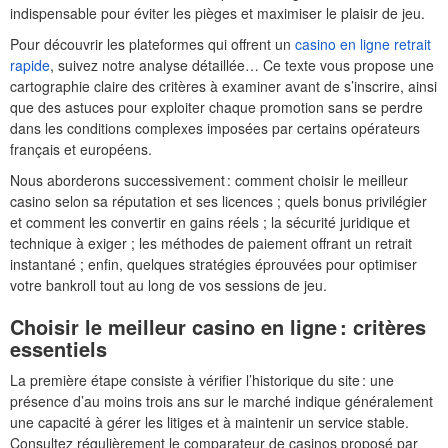
indispensable pour éviter les pièges et maximiser le plaisir de jeu.
Pour découvrir les plateformes qui offrent un
casino en ligne retrait
rapide
, suivez notre analyse détaillée… Ce texte vous propose une
cartographie claire des critères à examiner avant de s’inscrire, ainsi
que des astuces pour exploiter chaque promotion sans se perdre
dans les conditions complexes imposées par certains opérateurs
français et européens.
Nous aborderons successivement : comment choisir le meilleur
casino selon sa réputation et ses licences ; quels bonus privilégier
et comment les convertir en gains réels ; la sécurité juridique et
technique à exiger ; les méthodes de paiement offrant un retrait
instantané ; enfin, quelques stratégies éprouvées pour optimiser
votre bankroll tout au long de vos sessions de jeu.
Choisir le meilleur casino en ligne : critères
essentiels
La première étape consiste à vérifier l’historique du site : une
présence d’au moins trois ans sur le marché indique généralement
une capacité à gérer les litiges et à maintenir un service stable.
Consultez régulièrement le comparateur de casinos proposé par