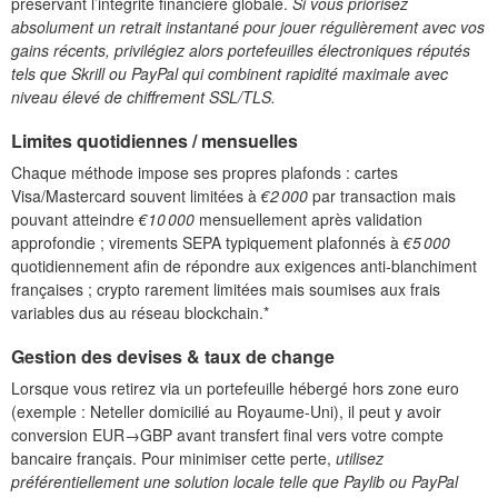
préservant l’intégrité financière globale.
Si vous priorisez
absolument un retrait instantané pour jouer régulièrement avec vos
gains récents, privilégiez alors portefeuilles électroniques réputés
tels que Skrill ou PayPal qui combinent rapidité maximale avec
niveau élevé de chiffrement SSL/TLS.
Limites quotidiennes / mensuelles
Chaque méthode impose ses propres plafonds : cartes
Visa/Mastercard souvent limitées à
€2 000
par transaction mais
pouvant atteindre
€10 000
mensuellement après validation
approfondie ; virements SEPA typiquement plafonnés à
€5 000
quotidiennement afin de répondre aux exigences anti‐blanchiment
françaises ; crypto rarement limitées mais soumises aux frais
variables dus au réseau blockchain.*
Gestion des devises & taux de change
Lorsque vous retirez via un portefeuille hébergé hors zone euro
(exemple : Neteller domicilié au Royaume-Uni), il peut y avoir
conversion EUR→GBP avant transfert final vers votre compte
bancaire français.​ Pour minimiser cette perte,
utilisez
préférentiellement une solution locale telle que Paylib ou PayPal