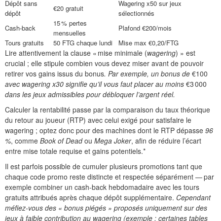
Dépôt sans
Wagering x50 sur jeux
€20 gratuit
dépôt
sélectionnés
15 % pertes
Cash‑back
Plafond €200/mois
mensuelles
Tours gratuits
50 FTG chaque lundi
Mise max €0,20/FTG
Lire attentivement la clause « mise minimale (
wagering
) » est
crucial ; elle stipule combien vous devez miser avant de pouvoir
retirer vos gains issus du bonus
. Par exemple, un bonus de
€100
avec wagering x30 signifie qu’il vous faut placer au moins
€3 000
dans les jeux admissibles pour débloquer l’argent réel.
Calculer la rentabilité passe par la comparaison du taux théorique
du retour au joueur (RTP) avec celui exigé pour satisfaire le
wagering ; optez donc pour des machines dont le RTP dépasse
96
%
, comme
Book of Dead
ou
Mega Joker
, afin de réduire l’écart
entre mise totale requise et gains potentiels.*
Il est parfois possible de cumuler plusieurs promotions tant que
chaque code promo reste distincte et respectée séparément — par
exemple combiner un cash‑back hebdomadaire avec les tours
gratuits attribués après chaque dépôt supplémentaire.
Cependant
méfiez‑vous des « bonus piégés » proposés uniquement sur des
jeux à faible contribution au wagering (exemple : certaines tables