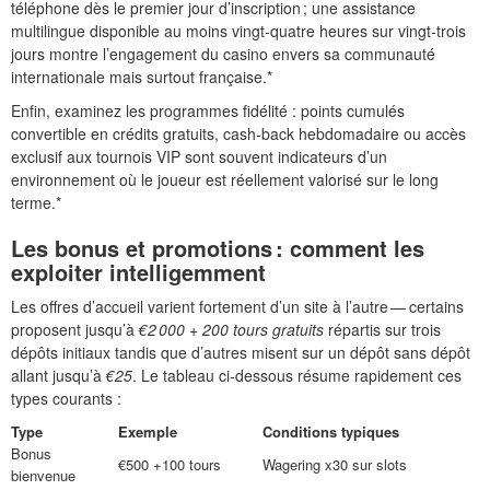
téléphone dès le premier jour d’inscription ; une assistance
multilingue disponible au moins vingt‑quatre heures sur vingt‑trois
jours montre l’engagement du casino envers sa communauté
internationale mais surtout française.*
Enfin, examinez les programmes fidélité : points cumulés
convertible en crédits gratuits, cash‑back hebdomadaire ou accès
exclusif aux tournois VIP sont souvent indicateurs d’un
environnement où le joueur est réellement valorisé sur le long
terme.*
Les bonus et promotions : comment les
exploiter intelligemment
Les offres d’accueil varient fortement d’un site à l’autre — certains
proposent jusqu’à
€2 000
+
200 tours gratuits
répartis sur trois
dépôts initiaux tandis que d’autres misent sur un dépôt sans dépôt
allant jusqu’à
€25
. Le tableau ci‑dessous résume rapidement ces
types courants :
Type
Exemple
Conditions typiques
Bonus
€500 +100 tours
Wagering x30 sur slots
bienvenue