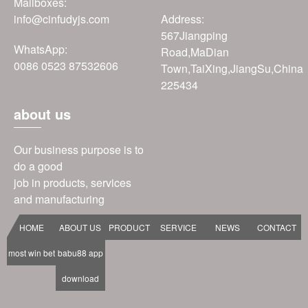
Mailboxes:
info@cinfudyjs.com
Address:
567Jiangping
WhatsApp:
Road,MaDian
0086 0523 87532606
Town,TaiXing,JiangSu,China
225434
about us
Our business purpose is to
do a good
job in products, services
and manufacturing
HOME
ABOUT US
PRODUCT
SERVICE
NEWS
CONTACT
most win bet
babu88 app
download