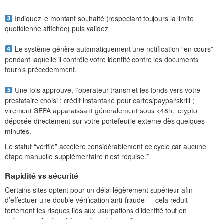
Indiquez le montant souhaité (respectant toujours la limite
quotidienne affichée) puis validez.
Le système génère automatiquement une notification “en cours”
pendant laquelle il contrôle votre identité contre les documents
fournis précédemment.
Une fois approuvé, l’opérateur transmet les fonds vers votre
prestataire choisi : crédit instantané pour cartes/paypal/skrill ;
virement SEPA apparaissant généralement sous <48h.; crypto
déposée directement sur votre portefeuille externe dès quelques
minutes.
Le statut “vérifié” accélère considérablement ce cycle car aucune
étape manuelle supplémentaire n’est requise.*
Rapidité vs sécurité
Certains sites optent pour un délai légèrement supérieur afin
d’effectuer une double vérification anti‑fraude — cela réduit
fortement les risques liés aux usurpations d’identité tout en