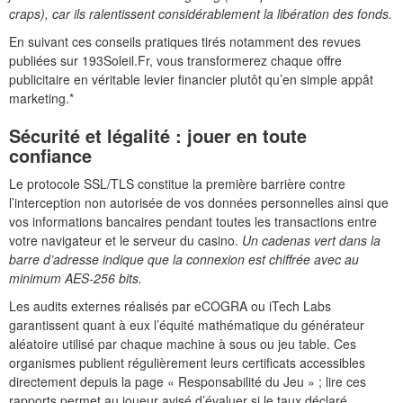
craps), car ils ralentissent considérablement la libération des fonds.
En suivant ces conseils pratiques tirés notamment des revues
publiées sur 193Soleil.Fr, vous transformerez chaque offre
publicitaire en véritable levier financier plutôt qu’en simple appât
marketing.*
Sécurité et légalité : jouer en toute
confiance
Le protocole SSL/TLS constitue la première barrière contre
l’interception non autorisée de vos données personnelles ainsi que
vos informations bancaires pendant toutes les transactions entre
votre navigateur et le serveur du casino.
Un cadenas vert dans la
barre d’adresse indique que la connexion est chiffrée avec au
minimum AES‑256 bits.
Les audits externes réalisés par eCOGRA ou iTech Labs
garantissent quant à eux l’équité mathématique du générateur
aléatoire utilisé par chaque machine à sous ou jeu table.​ Ces
organismes publient régulièrement leurs certificats accessibles
directement depuis la page « Responsabilité du Jeu » ; lire ces
rapports permet au joueur avisé d’évaluer si le taux déclaré