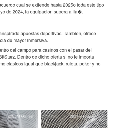
acuerdo cual se extiende hasta 2025o toda este tipo
yo de 2024, la equipacion supera a lla�.
ranspirado apuestas deportivas. Tambien, ofrece
icia de mayor inmersiva.
entro del campo para casinos con el pasar del
tStarz. Dentro de dicho oferta si no le importa
o clasicos igual que blackjack, ruleta, poker y no