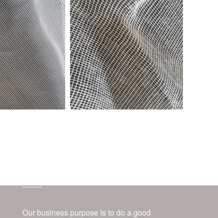
about us
Our business purpose is to do a good