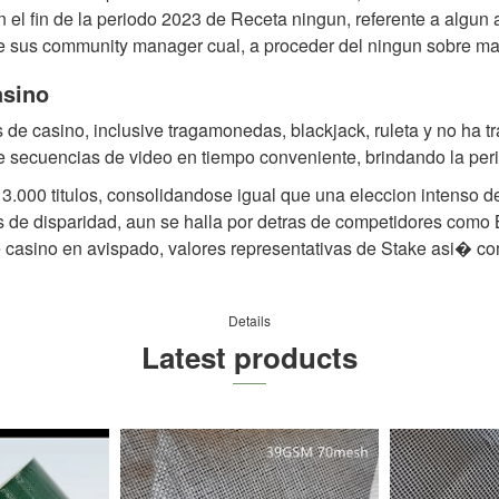
 el fin de la periodo 2023 de Receta ningun, referente a algun 
te sus community manager cual, a proceder del ningun sobre ma
asino
e casino, inclusive tragamonedas, blackjack, ruleta y no ha t
 de secuencias de video en tiempo conveniente, brindando la per
 3.000 titulos, consolidandose igual que una eleccion intenso d
de disparidad, aun se halla por detras de competidores como Bi
 casino en avispado, valores representativas de Stake asi� com
Details
Latest products