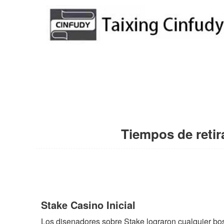
Tiempos de retir
Stake Casino Inicial
Los disenadores sobre Stake lograron cualquier bo