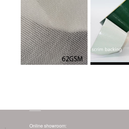
contact us
Online showroom: