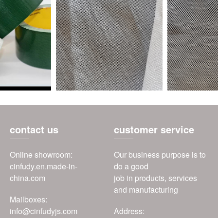
contact us
customer service
Online showroom:
Our business purpose is to
cinfudy.en.made-in-
do a good
china.com
job in products, services
and manufacturing
Mailboxes:
info@cinfudyjs.com
Address: