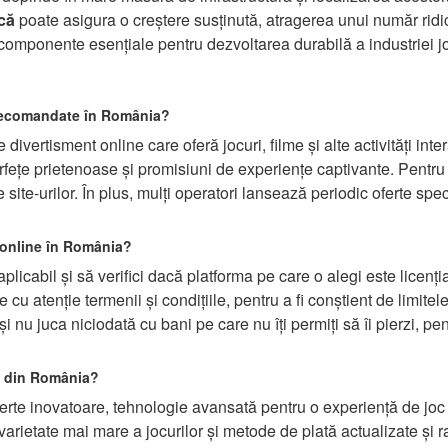
ică
poate asigura o creștere susținută, atragerea unui număr ridicat
in componente esențiale pentru dezvoltarea durabilă a industriei 
t recomandate în România?
vertisment online care oferă jocuri, filme și alte activități inte
rfețe prietenoase și promisiuni de experiențe captivante. Pentru a
 ale site-urilor. În plus, mulți operatori lansează periodic oferte sp
i online în România?
licabil și să verifici dacă platforma pe care o alegi este licenți
 cu atenție termenii și condițiile, pentru a fi conștient de limitel
r și nu juca niciodată cu bani pe care nu îți permiți să îi pierzi,
oi din România?
ferte inovatoare, tehnologie avansată pentru o experiență de joc
 varietate mai mare a jocurilor și metode de plată actualizate și 