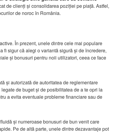
 de clienți și consolidarea poziției pe piață. Astfel,
jocurilor de noroc în România.
ractive. În prezent, unele dintre cele mai populare
 fi sigur că alegi o variantă sigură și de încredere,
eciale și bonusuri pentru noii utilizatori, ceea ce face
ată și autorizată de autoritatea de reglementare
e legate de buget și de posibilitatea de a te opri la
 pentru a evita eventuale probleme financiare sau de
 fluidă și numeroase bonusuri de bun venit care
rapide. Pe de altă parte, unele dintre dezavantaje pot