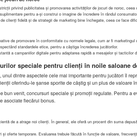
icții privind publicitatea și promovarea activităților de jocuri de noroc, ceea 
i suplimentare pentru a-și construi o imagine de încredere în rândul consumator
de clienți fidelă și de strategii de marketing bine închegate, ceea ce face dificil
ternative de promovare în conformitate cu normele legale, cum ar fi marketingul 
espectând standardele etice, pentru a câștiga încrederea jucătorilor.
tantă a campaniilor digitale pentru adaptarea rapidă a mesajelor și tacticilor 
rilor speciale pentru clienți în noile saloane d
 unul dintre aspectele cele mai importante pentru jucători îl repr
ienții oferindu-le șanse sporite de câștig și un plus de valoare î
e bun venit, concursuri speciale și promoții regulate. Pentru a 
le asociate fiecărui bonus.
entă de a atrage noi clienți. În general, ele oferă un procent din suma depusă,
 și oferte temporare. Evaluarea trebuie făcută în funcție de valoare, frecvență 