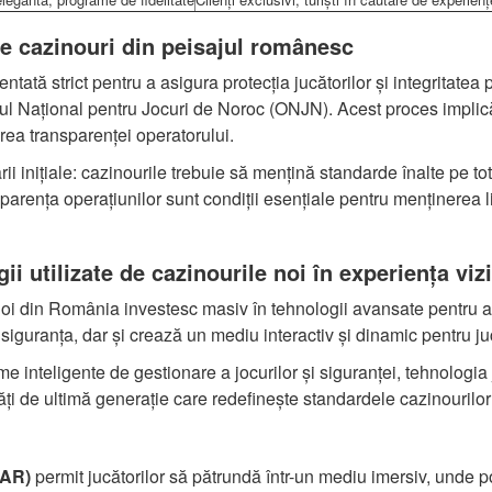
le cazinouri din peisajul românesc
ntată strict pentru a asigura protecția jucătorilor și integritate
iciul Național pentru Jocuri de Noroc (ONJN). Acest proces implic
carea transparenței operatorului.
i inițiale: cazinourile trebuie să mențină standarde înalte pe tot 
parența operațiunilor sunt condiții esențiale pentru menținerea li
i utilizate de cazinourile noi în experiența vizi
oi din România investesc masiv în tehnologii avansate pentru a of
siguranța, dar și crează un mediu interactiv și dinamic pentru juc
me inteligente de gestionare a jocurilor și siguranței, tehnologia
ilități de ultimă generație care redefinește standardele cazinouril
(AR)
permit jucătorilor să pătrundă într-un mediu imersiv, unde p