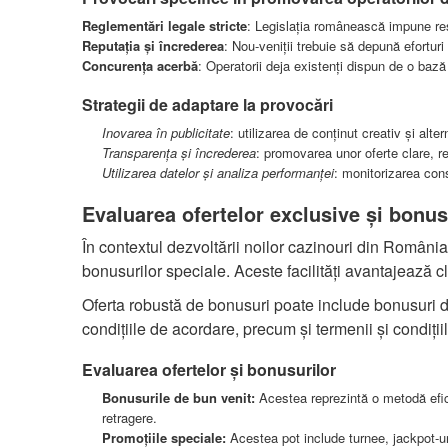
Reglementări legale stricte
: Legislația românească impune restr
Reputația și încrederea
: Nou-veniții trebuie să depună efortur
Concurența acerbă
: Operatorii deja existenți dispun de o bază 
Strategii de adaptare la provocări
Inovarea în publicitate
: utilizarea de conținut creativ și al
Transparența și încrederea
: promovarea unor oferte clare, r
Utilizarea datelor și analiza performanței
: monitorizarea cons
Evaluarea ofertelor exclusive și bonusu
În contextul dezvoltării noilor cazinouri din România,
bonusurilor speciale. Aceste facilități avantajează cl
Oferta robustă de bonusuri poate include bonusuri d
condițiile de acordare, precum și termenii și condiții
Evaluarea ofertelor și bonusurilor
Bonusurile de bun venit:
Acestea reprezintă o metodă efici
retragere.
Promoțiile speciale:
Acestea pot include turnee, jackpot-uri