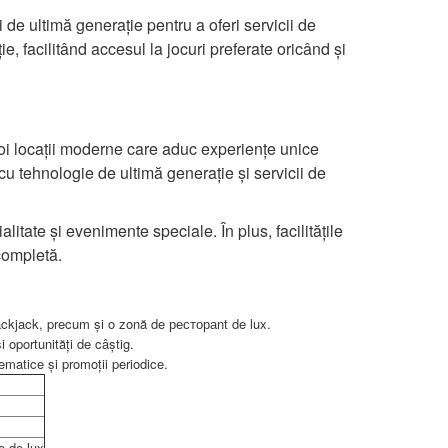
 de ultimă generație pentru a oferi servicii de
e, facilitând accesul la jocuri preferate oricând și
noi locații moderne care aduc experiențe unice
u tehnologie de ultimă generație și servicii de
litate și evenimente speciale. În plus, facilitățile
 completă.
 blackjack, precum și o zonă de рестораnt de lux.
 oportunități de câștig.
tematice și promoții periodice.
țe de lux