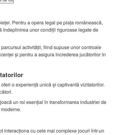
a pieței. Pentru a opera legal pe piața românească,
ă îndeplinirea unor condiții riguroase legate de
parcursul activității, fiind supuse unor controale
cenței și pentru a asigura încrederea jucătorilor în
tatorilor
eri o experiență unică și captivantă vizitatorilor.
ători.
 joacă un rol esențial în transformarea industriei de
or moderne.
ot interacționa cu cele mai complexe jocuri într-un