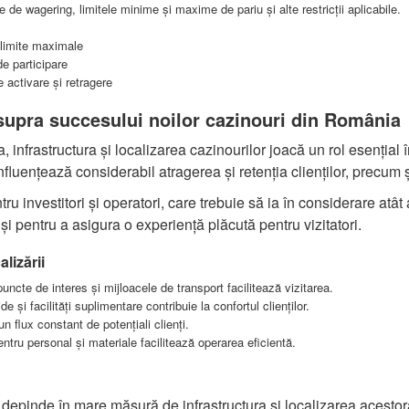
ile de wagering, limitele minime și maxime de pariu și alte restricții aplicabile.
 limite maximale
de participare
e activare și retragere
 asupra succesului noilor cazinouri din România
, infrastructura și localizarea cazinourilor joacă un rol esențial
nfluențează considerabil atragerea și retenția clienților, precum
ru investitori și operatori, care trebuie să ia în considerare atât 
i pentru a asigura o experiență plăcută pentru vizitatori.
lizării
puncte de interes și mijloacele de transport facilitează vizitarea.
 și facilități suplimentare contribuie la confortul clienților.
n flux constant de potențiali clienți.
entru personal și materiale facilitează operarea eficientă.
 depinde în mare măsură de infrastructura și localizarea acesto