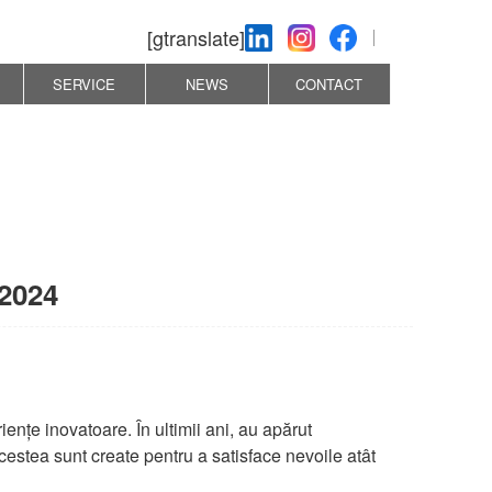
[gtranslate]
SERVICE
NEWS
CONTACT
 2024
ențe inovatoare. În ultimii ani, au apărut
cestea sunt create pentru a satisface nevoile atât