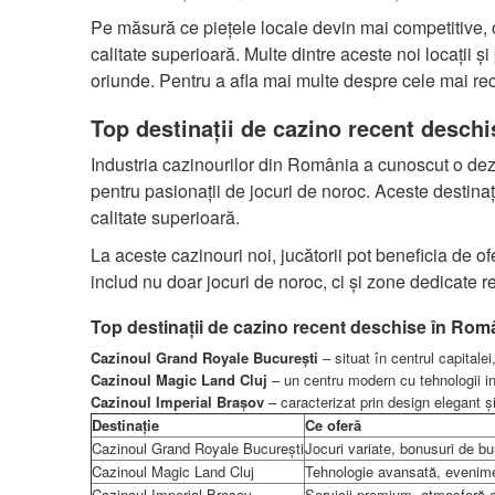
Pe măsură ce piețele locale devin mai competitive, op
calitate superioară. Multe dintre aceste noi locații ș
oriunde. Pentru a afla mai multe despre cele mai rec
Top destinații de cazino recent deschi
Industria cazinourilor din România a cunoscut o dezv
pentru pasionații de jocuri de noroc. Aceste destina
calitate superioară.
La aceste cazinouri noi, jucătorii pot beneficia de of
includ nu doar jocuri de noroc, ci și zone dedicate re
Top destinații de cazino recent deschise în Rom
Cazinoul Grand Royale București
– situat în centrul capitale
Cazinoul Magic Land Cluj
– un centru modern cu tehnologii ino
Cazinoul Imperial Brașov
– caracterizat prin design elegant și
Destinație
Ce oferă
Cazinoul Grand Royale București
Jocuri variate, bonusuri de b
Cazinoul Magic Land Cluj
Tehnologie avansată, evenimen
Cazinoul Imperial Brașov
Servicii premium, atmosferă e