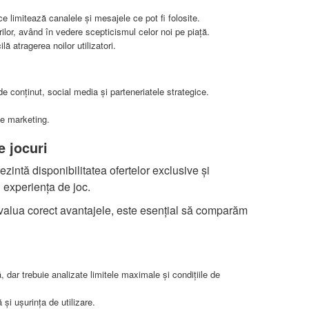
ce limitează canalele și mesajele ce pot fi folosite.
ilor, având în vedere scepticismul celor noi pe piață.
ă atragerea noilor utilizatori.
de conținut, social media și parteneriatele strategice.
de marketing.
e jocuri
ezintă disponibilitatea ofertelor exclusive și
n experiența de joc.
evalua corect avantajele, este esențial să comparăm
 dar trebuie analizate limitele maximale și condițiile de
și ușurința de utilizare.