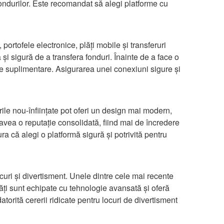
 fondurilor. Este recomandat să alegi platforme cu
ortofele electronice, plăți mobile și transferuri
și sigură de a transfera fonduri. Înainte de a face o
e suplimentare. Asigurarea unei conexiuni sigure și
rile nou-înființate pot oferi un design mai modern,
 avea o reputație consolidată, fiind mai de încredere
gura că alegi o platformă sigură și potrivită pentru
uri și divertisment. Unele dintre cele mai recente
ăți sunt echipate cu tehnologie avansată și oferă
atorită cererii ridicate pentru locuri de divertisment