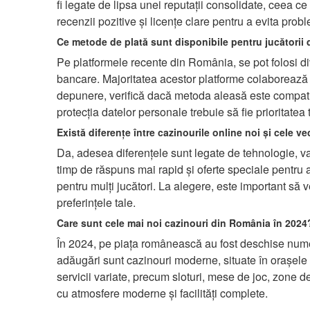
fi legate de lipsa unei reputații consolidate, ceea c
recenzii pozitive și licențe clare pentru a evita proble
Ce metode de plată sunt disponibile pentru jucătorii 
Pe platformele recente din România, se pot folosi div
bancare. Majoritatea acestor platforme colaborează cu 
depunere, verifică dacă metoda aleasă este compatib
protecția datelor personale trebuie să fie prioritatea 
Există diferențe între cazinourile online noi și cele 
Da, adesea diferențele sunt legate de tehnologie, vari
timp de răspuns mai rapid și oferte speciale pentru a
pentru mulți jucători. La alegere, este important să ver
preferințele tale.
Care sunt cele mai noi cazinouri din România în 2024
În 2024, pe piața românească au fost deschise numero
adăugări sunt cazinouri moderne, situate în orașele 
servicii variate, precum sloturi, mese de joc, zone de
cu atmosfere moderne și facilități complete.