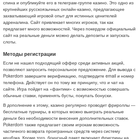
спина и опубликуйте его в телеграм-группе казино. Это одно из
крупнейших русскоязычных онлайн-казино, предлагающее
захватывающий игровой опыт для истинных ценителей
адреналина. Сайт привлекает многих игроков, так как
предлагает много возможностей. Через покердом официальный
сайт на реальные деньги можно делать депозиты и запускать
слоты.
Методы регистрации
Если не нашел подходящий оффер среди активных акций,
позволяют запросить персональное предложение. Для вывода с
Pokerdom завершите верификацию, подтвердите email и номер
телефона. Действует он по тому же принципу, что и чат на
сайте. Игра пойдет на «фантики» с возможностью совершать
обычные ставки, применять бусты, покупать бонуски.
В дополнение к этому, казино регулярно проводит фрироллы —
бесплатные турниры, в которых можно выиграть реальные
деньги без необходимости внесения дополнительных ставок.
Pokerdom также предлагает своим игрокам возможность
частичного возврата проигранных средств через систему
кешбэка. Кроме того, бонусный пакет включает фриспины на