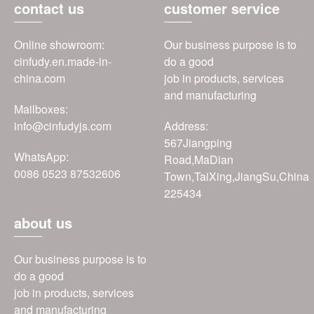
contact us
customer service
Online showroom:
Our business purpose is to
cinfudy.en.made-in-
do a good
china.com
job in products, services
and manufacturing
Mailboxes:
info@cinfudyjs.com
Address:
567Jiangping
WhatsApp:
Road,MaDian
0086 0523 87532606
Town,TaiXing,JiangSu,China
225434
about us
Our business purpose is to
do a good
job in products, services
and manufacturing