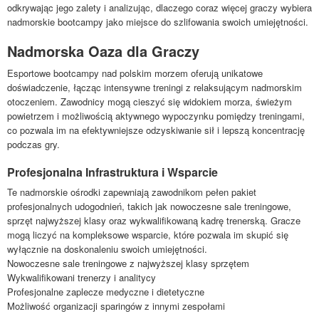
odkrywając jego zalety i analizując, dlaczego coraz więcej graczy wybiera
nadmorskie bootcampy jako miejsce do szlifowania swoich umiejętności.
Nadmorska Oaza dla Graczy
Esportowe bootcampy nad polskim morzem oferują unikatowe
doświadczenie, łącząc intensywne treningi z relaksującym nadmorskim
otoczeniem. Zawodnicy mogą cieszyć się widokiem morza, świeżym
powietrzem i możliwością aktywnego wypoczynku pomiędzy treningami,
co pozwala im na efektywniejsze odzyskiwanie sił i lepszą koncentrację
podczas gry.
Profesjonalna Infrastruktura i Wsparcie
Te nadmorskie ośrodki zapewniają zawodnikom pełen pakiet
profesjonalnych udogodnień, takich jak nowoczesne sale treningowe,
sprzęt najwyższej klasy oraz wykwalifikowaną kadrę trenerską. Gracze
mogą liczyć na kompleksowe wsparcie, które pozwala im skupić się
wyłącznie na doskonaleniu swoich umiejętności.
Nowoczesne sale treningowe z najwyższej klasy sprzętem
Wykwalifikowani trenerzy i analitycy
Profesjonalne zaplecze medyczne i dietetyczne
Możliwość organizacji sparingów z innymi zespołami