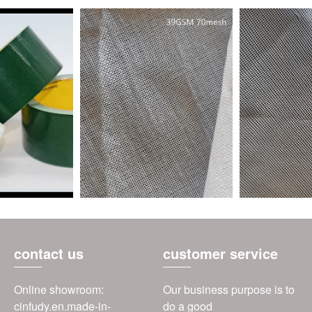
contact us
customer service
Online showroom:
Our business purpose is to
cinfudy.en.made-in-
do a good