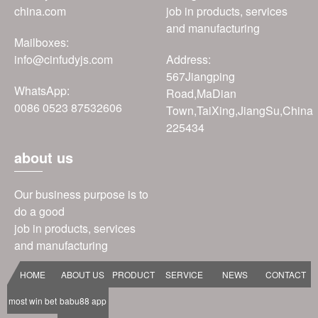
china.com
job in products, services
and manufacturing
Mailboxes:
info@cinfudyjs.com
Address:
567Jiangping
WhatsApp:
Road,MaDian
0086 0523 87532606
Town,TaiXing,JiangSu,China
225434
about us
Our business purpose is to
do a good
job in products, services
and manufacturing
HOME
ABOUT US
PRODUCT
SERVICE
NEWS
CONTACT
most win bet
babu88 app