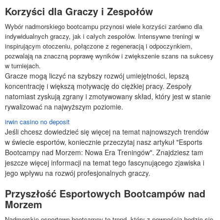
Korzyści dla Graczy i Zespołów
Wybór nadmorskiego bootcampu przynosi wiele korzyści zarówno dla
indywidualnych graczy, jak i całych zespołów. Intensywne treningi w
inspirującym otoczeniu, połączone z regeneracją i odpoczynkiem,
pozwalają na znaczną poprawę wyników i zwiększenie szans na sukcesy
w turniejach.
Gracze mogą liczyć na szybszy rozwój umiejętności, lepszą
koncentrację i większą motywację do ciężkiej pracy. Zespoły
natomiast zyskują zgrany i zmotywowany skład, który jest w stanie
rywalizować na najwyższym poziomie.
irwin casino no deposit
Jeśli chcesz dowiedzieć się więcej na temat najnowszych trendów
w świecie esportów, koniecznie przeczytaj nasz artykuł "Esports
Bootcampy nad Morzem: Nowa Era Treningów". Znajdziesz tam
jeszcze więcej informacji na temat tego fascynującego zjawiska i
jego wpływu na rozwój profesjonalnych graczy.
Przyszłość Esportowych Bootcampów nad
Morzem
Nadmorskie esportowe bootcampy to trend, który z pewnością będzie się