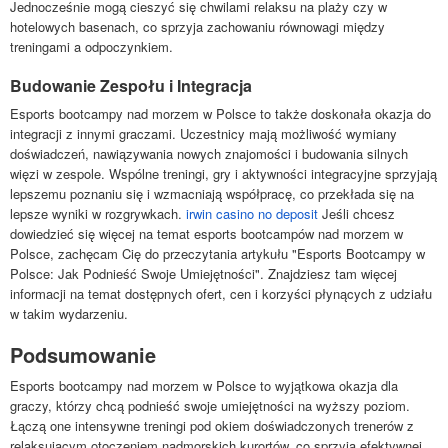
Jednocześnie mogą cieszyć się chwilami relaksu na plaży czy w
hotelowych basenach, co sprzyja zachowaniu równowagi między
treningami a odpoczynkiem.
Budowanie Zespołu i Integracja
Esports bootcampy nad morzem w Polsce to także doskonała okazja do
integracji z innymi graczami. Uczestnicy mają możliwość wymiany
doświadczeń, nawiązywania nowych znajomości i budowania silnych
więzi w zespole. Wspólne treningi, gry i aktywności integracyjne sprzyjają
lepszemu poznaniu się i wzmacniają współpracę, co przekłada się na
lepsze wyniki w rozgrywkach.
irwin casino no deposit
Jeśli chcesz
dowiedzieć się więcej na temat esports bootcampów nad morzem w
Polsce, zachęcam Cię do przeczytania artykułu "Esports Bootcampy w
Polsce: Jak Podnieść Swoje Umiejętności". Znajdziesz tam więcej
informacji na temat dostępnych ofert, cen i korzyści płynących z udziału
w takim wydarzeniu.
Podsumowanie
Esports bootcampy nad morzem w Polsce to wyjątkowa okazja dla
graczy, którzy chcą podnieść swoje umiejętności na wyższy poziom.
Łączą one intensywne treningi pod okiem doświadczonych trenerów z
relaksującym otoczeniem nadmorskich kurortów, co sprzyja efektywnej