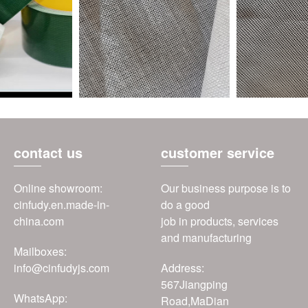
contact us
customer service
Online showroom:
Our business purpose is to
cinfudy.en.made-in-
do a good
china.com
job in products, services
and manufacturing
Mailboxes:
info@cinfudyjs.com
Address:
567Jiangping
WhatsApp:
Road,MaDian