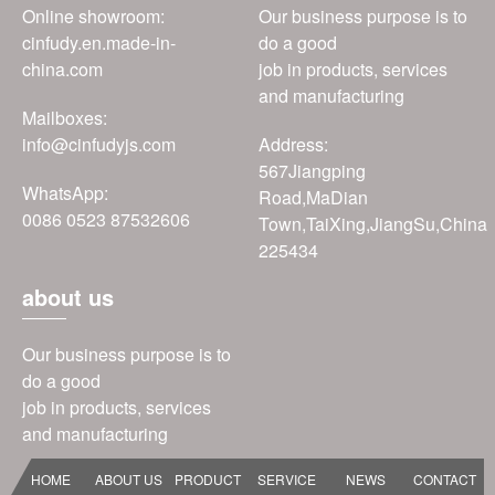
Online showroom:
Our business purpose is to
cinfudy.en.made-in-
do a good
china.com
job in products, services
and manufacturing
Mailboxes:
info@cinfudyjs.com
Address:
567Jiangping
WhatsApp:
Road,MaDian
0086 0523 87532606
Town,TaiXing,JiangSu,China
225434
about us
Our business purpose is to
do a good
job in products, services
and manufacturing
HOME
ABOUT US
PRODUCT
SERVICE
NEWS
CONTACT