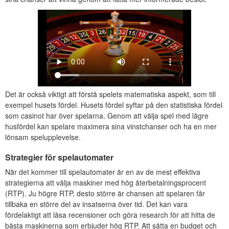
Det är också viktigt att förstå spelets matematiska aspekt, som till
exempel husets fördel. Husets fördel syftar på den statistiska fördel
som casinot har över spelarna. Genom att välja spel med lägre
husfördel kan spelare maximera sina vinstchanser och ha en mer
lönsam spelupplevelse.
Strategier för spelautomater
När det kommer till spelautomater är en av de mest effektiva
strategierna att välja maskiner med hög återbetalningsprocent
(RTP). Ju högre RTP, desto större är chansen att spelaren får
tillbaka en större del av insatserna över tid. Det kan vara
fördelaktigt att läsa recensioner och göra research för att hitta de
bästa maskinerna som erbjuder hög RTP. Att sätta en budget och