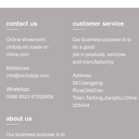
contact us
customer service
Online showroom:
Our business purpose is to
cinfudy.en.made-in-
do a good
china.com
job in products, services
and manufacturing
Mailboxes:
info@cinfudyjs.com
Address:
567Jiangping
WhatsApp:
Road,MaDian
0086 0523 87532606
Town,TaiXing,JiangSu,China
225434
about us
Our business purpose is to