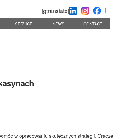
[gtranslate]
SERVICE
NEWS
CONTACT
 kasynach
omóc w opracowaniu skutecznych strategii. Gracze