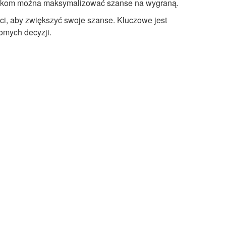
hnikom można maksymalizować szanse na wygraną.
cci, aby zwiększyć swoje szanse. Kluczowe jest
omych decyzji.