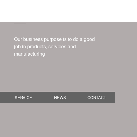
about us
Our business purpose is to do a good
job in products, services and
manufacturing
SERVICE
NEWS
CONTACT