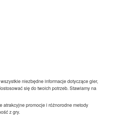
wszystkie niezbędne informacje dotyczące gier,
 dostosować się do twoich potrzeb. Stawiamy na
że atrakcyjne promocje i różnorodne metody
ość z gry.