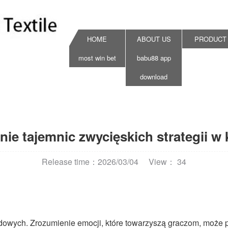
HOME
ABOUT US
PRODUCT
most win bet
babu88 app
download
ie tajemnic zwycięskich strategii w
Release time：2026/03/04
View： 34
owych. Zrozumienie emocji, które towarzyszą graczom, może p