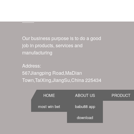
customer service
Our business purpose is to do a good
job in products, services and
manufacturing
Address:
567Jiangping Road,MaDian
Town,TaiXing,JiangSu,China 225434
HOME
ABOUT US
PRODUCT
most win bet
babu88 app
download