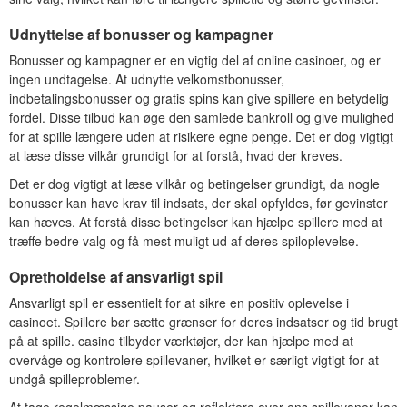
Udnyttelse af bonusser og kampagner
Bonusser og kampagner er en vigtig del af online casinoer, og er
ingen undtagelse. At udnytte velkomstbonusser,
indbetalingsbonusser og gratis spins kan give spillere en betydelig
fordel. Disse tilbud kan øge den samlede bankroll og give mulighed
for at spille længere uden at risikere egne penge. Det er dog vigtigt
at læse disse vilkår grundigt for at forstå, hvad der kreves.
Det er dog vigtigt at læse vilkår og betingelser grundigt, da nogle
bonusser kan have krav til indsats, der skal opfyldes, før gevinster
kan hæves. At forstå disse betingelser kan hjælpe spillere med at
træffe bedre valg og få mest muligt ud af deres spiloplevelse.
Opretholdelse af ansvarligt spil
Ansvarligt spil er essentielt for at sikre en positiv oplevelse i
casinoet. Spillere bør sætte grænser for deres indsatser og tid brugt
på at spille. casino tilbyder værktøjer, der kan hjælpe med at
overvåge og kontrolere spillevaner, hvilket er særligt vigtigt for at
undgå spilleproblemer.
At tage regelmæssige pauser og reflektere over ens spillevaner kan