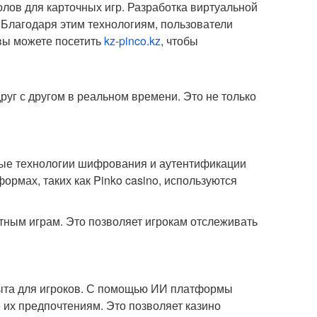
олов для карточных игр. Разработка виртуальной
 Благодаря этим технологиям, пользователи
 вы можете посетить
kz-pinco.kz
, чтобы
уг с другом в реальном времени. Это не только
ные технологии шифрования и аутентификации
рмах, таких как Pinko casino, используются
тным играм. Это позволяет игрокам отслеживать
опыта для игроков. С помощью ИИ платформы
 их предпочтениям. Это позволяет казино