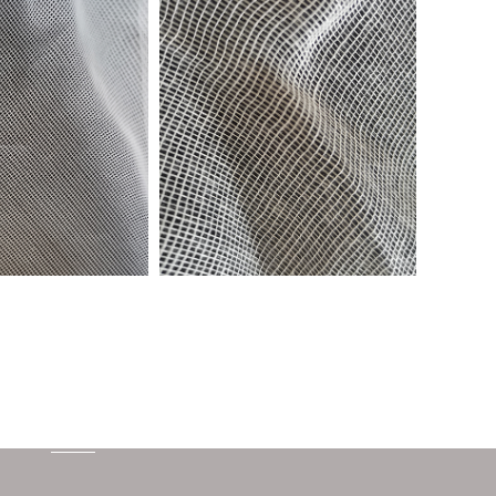
about us