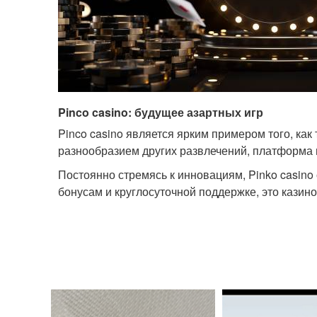
Pinco casino: будущее азартных игр
Pinco casino является ярким примером того, ка
разнообразием других развлечений, платформа 
Постоянно стремясь к инновациям, Pinko casino
бонусам и круглосуточной поддержке, это казин