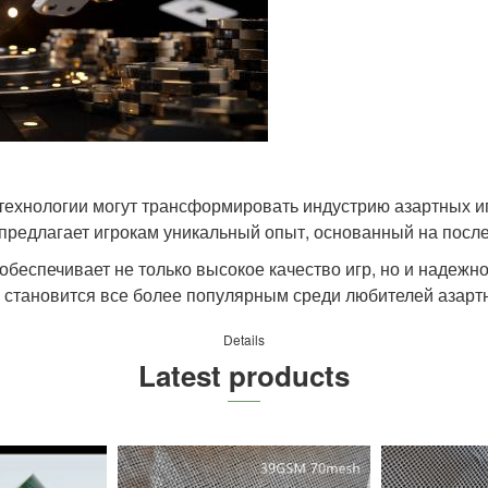
к технологии могут трансформировать индустрию азартных и
предлагает игрокам уникальный опыт, основанный на после
 обеспечивает не только высокое качество игр, но и надежн
о становится все более популярным среди любителей азартн
Details
Latest products