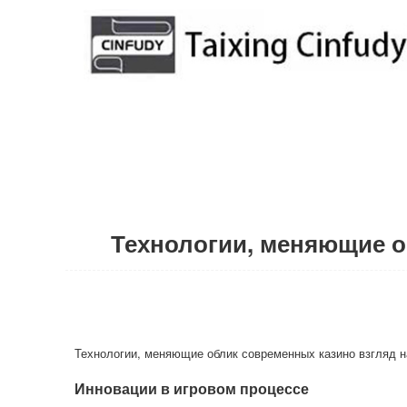
Технологии, меняющие об
Технологии, меняющие облик современных казино взгляд н
Инновации в игровом процессе