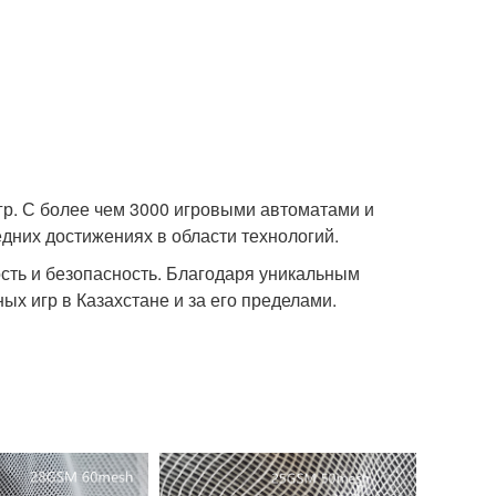
гр. С более чем 3000 игровыми автоматами и
дних достижениях в области технологий.
ость и безопасность. Благодаря уникальным
ых игр в Казахстане и за его пределами.