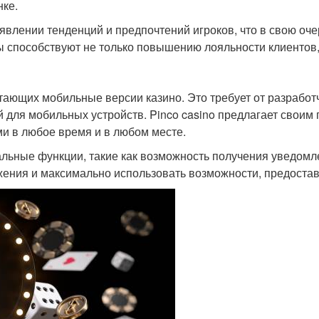
нке.
явлении тенденций и предпочтений игроков, что в свою оч
ы способствуют не только повышению лояльности клиентов,
тающих мобильные версии казино. Это требует от разработ
й для мобильных устройств. Pinco casino предлагает свои
ми в любое время и в любом месте.
ьные функции, такие как возможность получения уведомлен
жения и максимально использовать возможности, предоста