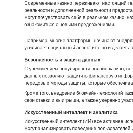
Современные казино переживают настоящий техно
реальности и дополненной реальности предоста
могут почувствовать себя в реальном казино, н
ознакомиться с новыми предложениями.
Например, многие платформы начинают внедрять 
усиливает социальный аспект игр, но и делает
Безопасность и защита данных
С увеличением популярности онлайн-казино, в
данных позволяют защитить финансовую информа
передовые методы защиты, которые обеспечиваю
Кроме того, внедрение блокчейн-технологий так
свои ставки и выигрыши, а также уверенно участ
Искусственный интеллект и аналитика
Искусственный интеллект (ИИ) все активнее ис
могут анализировать поведение пользователей 