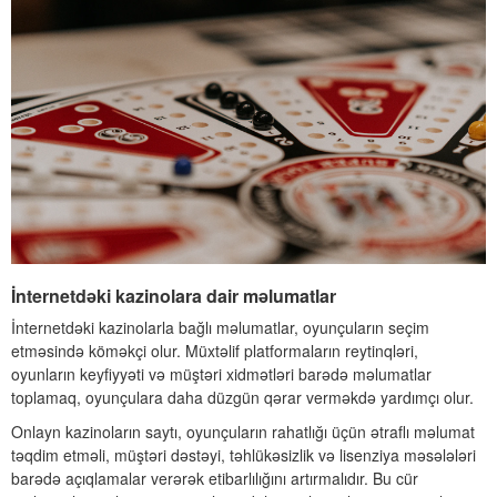
İnternetdəki kazinolara dair məlumatlar
İnternetdəki kazinolarla bağlı məlumatlar, oyunçuların seçim
etməsində köməkçi olur. Müxtəlif platformaların reytinqləri,
oyunların keyfiyyəti və müştəri xidmətləri barədə məlumatlar
toplamaq, oyunçulara daha düzgün qərar verməkdə yardımçı olur.
Onlayn kazinoların saytı, oyunçuların rahatlığı üçün ətraflı məlumat
təqdim etməli, müştəri dəstəyi, təhlükəsizlik və lisenziya məsələləri
barədə açıqlamalar verərək etibarlılığını artırmalıdır. Bu cür