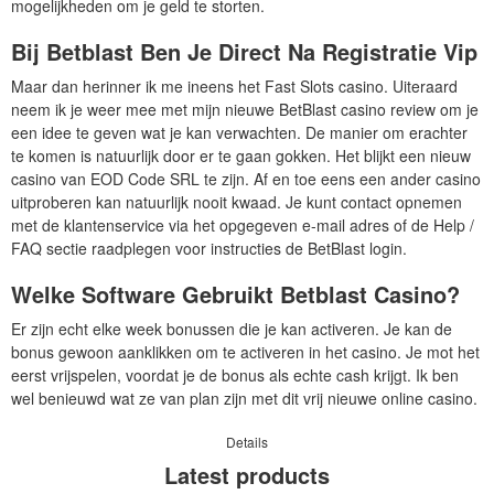
mogelijkheden om je geld te storten.
Bij Betblast Ben Je Direct Na Registratie Vip
Maar dan herinner ik me ineens het Fast Slots casino. Uiteraard
neem ik je weer mee met mijn nieuwe BetBlast casino review om je
een idee te geven wat je kan verwachten. De manier om erachter
te komen is natuurlijk door er te gaan gokken. Het blijkt een nieuw
casino van EOD Code SRL te zijn. Af en toe eens een ander casino
uitproberen kan natuurlijk nooit kwaad. Je kunt contact opnemen
met de klantenservice via het opgegeven e-mail adres of de Help /
FAQ sectie raadplegen voor instructies de BetBlast login.
Welke Software Gebruikt Betblast Casino?
Er zijn echt elke week bonussen die je kan activeren. Je kan de
bonus gewoon aanklikken om te activeren in het casino. Je mot het
eerst vrijspelen, voordat je de bonus als echte cash krijgt. Ik ben
wel benieuwd wat ze van plan zijn met dit vrij nieuwe online casino.
Details
Latest products