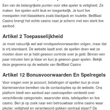
Een van de belangrijkste punten voor elke speler is veiligheid. Ze
maken live spelen echt leuk en toegankelijk. Je kunt live
meespelen met klassiekers zoals blackjack en roulette. BetBlast
Casino brengt het echte casino naar je scherm met een sterk live
aanbod.
Artikel 2 Toepasselijkheid
Je moet natuurlijk wel wat rondspeelvoorwaarden volgen, maar dat
is vrij standaard. De website laadt snel, de spellen doen wat ze
moeten doen en je hebt gewoon controle over je geld. Binnen een
paar minuten ben je klaar en kun je gewoon gaan spelen. Bekijk
deze gegevens op de website van BetBlast Casino
Artikel 12 Bonusvoorwaarden En Spelregels
Voor vragen over je account, betalingen of spellen kun je onze
klantenservice bereiken via de contactopties op de website. Ons
platform biedt een aanbod aan casinospellen verdeeld over
verschillende categorieën, waaronder slots, tafelspellen en live
casino. Ben je op zoek naar een betrouwbaar online casino waar
plezier, veiligheid en verantwoord gokken centraal staan? De